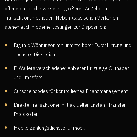
offerieren üblicherweise ein größeres Angebot an
Transaktionsmethoden. Neben klassischen Verfahren
stehen auch moderne Lösungen zur Disposition:
Digitale Währungen mit unmittelbarer Durchführung und
höchster Diskretion
E-Wallets verschiedener Anbieter für zügige Guthaben-
und Transfers
Gutscheincodes für kontrolliertes Finanzmanagement
Direkte Transaktionen mit aktuellen Instant-Transfer-
Protokollen
Mobile Zahlungsdienste für mobil