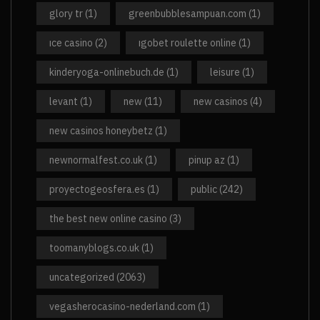
glory tr
(1)
greenbubblesampuan.com
(1)
ice casino
(2)
igobet roulette online
(1)
kinderyoga-onlinebuch.de
(1)
leisure
(1)
levant
(1)
new
(11)
new casinos
(4)
new casinos honeybetz
(1)
newnormalfest.co.uk
(1)
pinup az
(1)
proyectogeosfera.es
(1)
public
(242)
the best new online casino
(3)
toomanyblogs.co.uk
(1)
uncategorized
(2063)
vegasherocasino-nederland.com
(1)