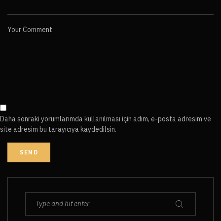
Your Comment
Daha sonraki yorumlarımda kullanılması için adım, e-posta adresim ve
site adresim bu tarayıcıya kaydedilsin.