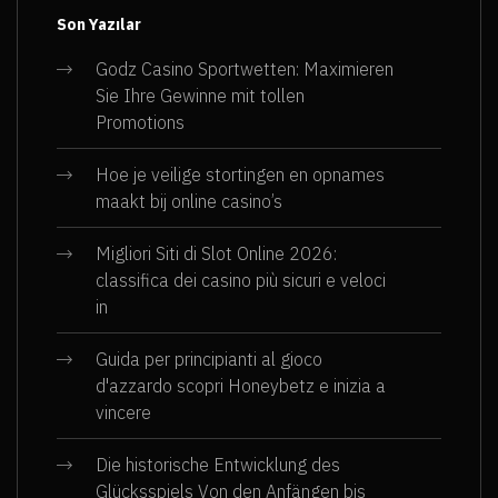
Son Yazılar
Godz Casino Sportwetten: Maximieren
Sie Ihre Gewinne mit tollen
Promotions
Hoe je veilige stortingen en opnames
maakt bij online casino’s
Migliori Siti di Slot Online 2026:
classifica dei casino più sicuri e veloci
in
Guida per principianti al gioco
d'azzardo scopri Honeybetz e inizia a
vincere
Die historische Entwicklung des
Glücksspiels Von den Anfängen bis