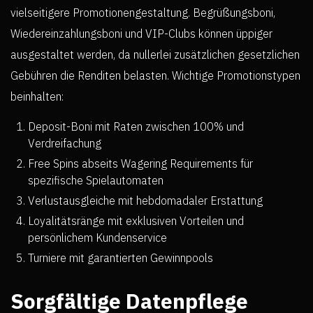
vielseitigere Promotionengestaltung. Begrüßungsboni,
Wiedereinzahlungsboni und VIP-Clubs können üppiger
ausgestaltet werden, da nullerlei zusätzlichen gesetzlichen
Gebühren die Renditen belasten. Wichtige Promotionstypen
beinhalten:
Deposit-Boni mit Raten zwischen 100% und
Verdreifachung
Free Spins abseits Wagering Requirements für
spezifische Spielautomaten
Verlustausgleiche mit hebdomadaler Erstattung
Loyalitätsränge mit exklusiven Vorteilen und
persönlichem Kundenservice
Turniere mit garantierten Gewinnpools
Sorgfältige Datenpflege