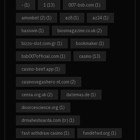
-
(1)
1
(13)
007-bsb.com
(1)
amonbet (2)
(1)
az8
(1)
az24
(1)
basswin
(1)
biosmagazine.co.uk
(2)
bizzo-slot.com.gr
(1)
bookmaker
(1)
bsb007official.com
(1)
casino
(13)
casino-beef.app
(1)
casinovegashero-nl.com
(2)
censa.org.uk
(2)
datemas.de
(1)
divorcescience.org
(1)
drmaheshsarda.com (tr)
(1)
fast withdraw casino
(1)
funditfwd.org
(1)