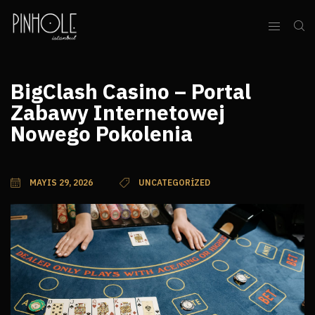
BigClash Casino – Portal
Zabawy Internetowej
Nowego Pokolenia
MAYIS 29, 2026
UNCATEGORIZED