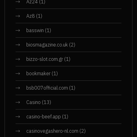
Az24
(1)
Az8
(1)
basswin
(1)
biosmagazine.co.uk
(2)
bizzo-slot.com.gr
(1)
bookmaker
(1)
bsb007official.com
(1)
Casino
(13)
casino-beef.app
(1)
casinovegashero-nl.com
(2)