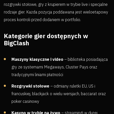
rozgrywki stołowe, gry z krupierem w trybie live i specjalne
rodzaje gier. Każda pozycja poddawana jest wieloetapowy
proces kontroli przed dodaniem w portfolio.
Kategorie gier dostępnych w
BigClash
Maszyny klasyczne i video
– biblioteka posiadająca
gry ze systemami Megaways, Cluster Pays oraz
tradycyjnymi liniami płatności
Rozgrywki stołowe
– odmiany ruletki EU, US i
francuskiej, blackjack o wielu wersjach, baccarat oraz
poker casinowy
Kasyno w trybie na żywo
– streamingi w dużej