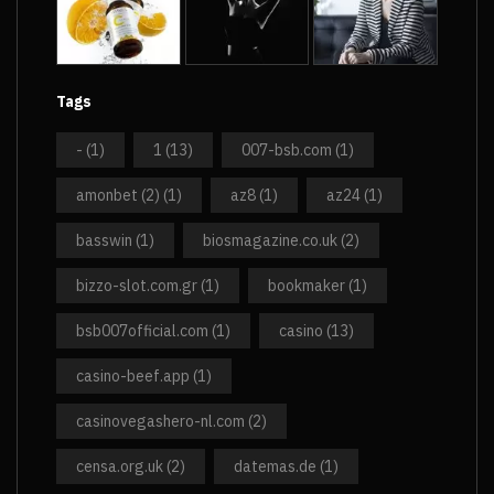
Tags
-
(1)
1
(13)
007-bsb.com
(1)
amonbet (2)
(1)
az8
(1)
az24
(1)
basswin
(1)
biosmagazine.co.uk
(2)
bizzo-slot.com.gr
(1)
bookmaker
(1)
bsb007official.com
(1)
casino
(13)
casino-beef.app
(1)
casinovegashero-nl.com
(2)
censa.org.uk
(2)
datemas.de
(1)