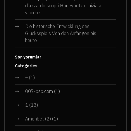
d'azzardo scopri Honeybetz e inizia a
vincere
Die historische Entwicklung des
Glücksspiels Von den Anfängen bis
heute
Son yorumlar
Categories
–
(1)
007-bsb.com
(1)
1
(13)
Amonbet (2)
(1)