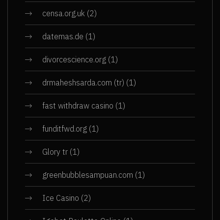
censa.org.uk
(2)
datemas.de
(1)
divorcescience.org
(1)
drmaheshsarda.com (tr)
(1)
fast withdraw casino
(1)
funditfwd.org
(1)
Glory tr
(1)
greenbubblesampuan.com
(1)
Ice Casino
(2)