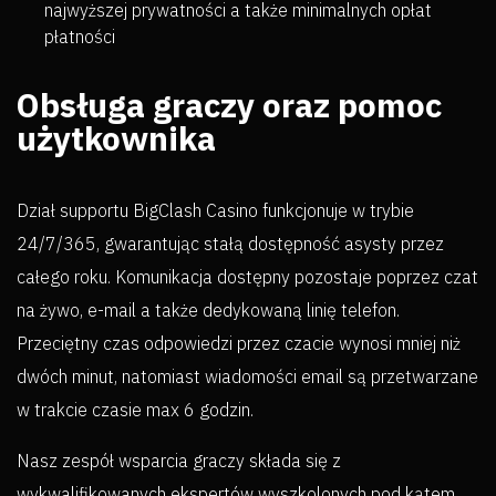
najwyższej prywatności a także minimalnych opłat
płatności
Obsługa graczy oraz pomoc
użytkownika
Dział supportu BigClash Casino funkcjonuje w trybie
24/7/365, gwarantując stałą dostępność asysty przez
całego roku. Komunikacja dostępny pozostaje poprzez czat
na żywo, e-mail a także dedykowaną linię telefon.
Przeciętny czas odpowiedzi przez czacie wynosi mniej niż
dwóch minut, natomiast wiadomości email są przetwarzane
w trakcie czasie max 6 godzin.
Nasz zespół wsparcia graczy składa się z
wykwalifikowanych ekspertów wyszkolonych pod kątem