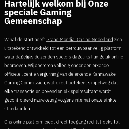
Hartelijk welkom bij Onze
speciale Gaming
Gemeenschap
Vanaf de start heeft
Grand Mondial Casino Nederland
zich
uitstekend ontwikkeld tot een betrouwbaar veilig platform
waar dagelijks duizenden spelers dagelijks hun geluk online
beproeven. Wij opereren volledig onder een erkende
officiële licentie vergunning van de erkende Kahnawake
Gaming Commission, wat direct betekent simpelweg dat
elke transactie en bovendien elk spelresultaat wordt
gecontroleerd nauwkeurig volgens internationale strikte
standaarden.
Ons online platform biedt direct toegang rechtstreeks tot