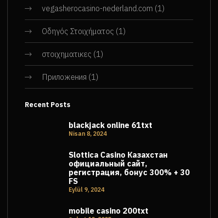
vegasherocasino-nederland.com
(1)
Οδηγός Στοιχήματος
(1)
στοιχηματικες
(1)
Приложения
(1)
Recent Posts
blackjack online 61txt
Nisan 8, 2024
Slottica Casino Казахстан
официальный сайт,
регистрация, бонус 300% + 30
FS
Eylül 9, 2024
mobile casino 200txt