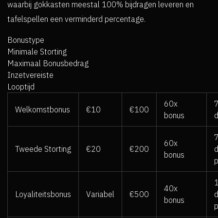
waarbij gokkasten meestal 100% bijdragen leveren en
tafelspellen een verminderd percentage.
Bonustype
Minimale Storting
Maximaal Bonusbedrag
Inzetvereiste
Looptijd
60x
Welkomstbonus
€10
€100
bonus
60x
Tweede Storting
€20
€200
bonus
p
40x
Loyaliteitsbonus
Variabel
€500
bonus
p