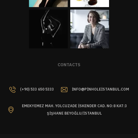
CONTACTS
(+90) 533 650 5333
INFO@PINHOLEISTANBUL.COM
EMEKYEMEZ MAH. YOLCUZADE İSKENDER CAD. NO:8 KAT:3
ŞIŞHANE BEYOĞLU/İSTANBUL