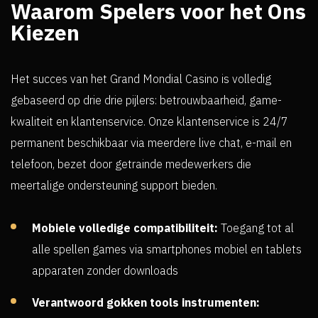
Waarom Spelers voor het Ons
Kiezen
Het succes van het Grand Mondial Casino is volledig
gebaseerd op drie drie pijlers: betrouwbaarheid, game-
kwaliteit en klantenservice. Onze klantenservice is 24/7
permanent beschikbaar via meerdere live chat, e-mail en
telefoon, bezet door getrainde medewerkers die
meertalige ondersteuning support bieden.
Mobiele volledige compatibiliteit:
Toegang tot al
alle spellen games via smartphones mobiel en tablets
apparaten zonder downloads
Verantwoord gokken tools instrumenten: