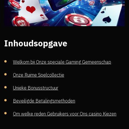
Inhoudsopgave
Welkom bij Onze speciale Gaming Gemeenschap
Onze Ruime Spelcollectie
Unieke Bonusstructuur
Beveiligde Betalingsmethoden
Om welke reden Gebruikers voor Ons casino Kiezen