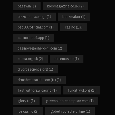
basswin
(1)
biosmagazine.co.uk
(2)
bizzo-slot.com.gr
(1)
bookmaker
(1)
bsb007official.com
(1)
casino
(13)
casino-beef.app
(1)
casinovegashero-nl.com
(2)
censa.org.uk
(2)
datemas.de
(1)
divorcescience.org
(1)
drmaheshsarda.com (tr)
(1)
fast withdraw casino
(1)
funditfwd.org
(1)
glory tr
(1)
greenbubblesampuan.com
(1)
ice casino
(2)
igobet roulette online
(1)