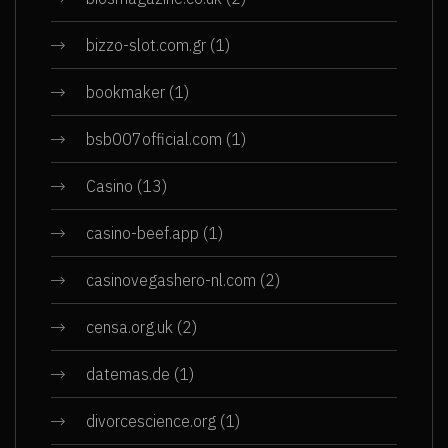
bizzo-slot.com.gr
(1)
bookmaker
(1)
bsb007official.com
(1)
Casino
(13)
casino-beef.app
(1)
casinovegashero-nl.com
(2)
censa.org.uk
(2)
datemas.de
(1)
divorcescience.org
(1)