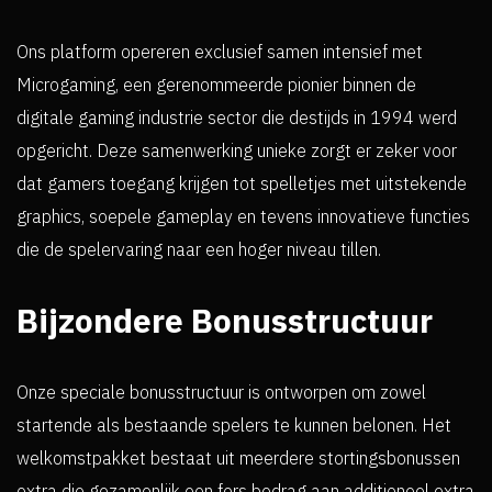
Ons platform opereren exclusief samen intensief met
Microgaming, een gerenommeerde pionier binnen de
digitale gaming industrie sector die destijds in 1994 werd
opgericht. Deze samenwerking unieke zorgt er zeker voor
dat gamers toegang krijgen tot spelletjes met uitstekende
graphics, soepele gameplay en tevens innovatieve functies
die de spelervaring naar een hoger niveau tillen.
Bijzondere Bonusstructuur
Onze speciale bonusstructuur is ontworpen om zowel
startende als bestaande spelers te kunnen belonen. Het
welkomstpakket bestaat uit meerdere stortingsbonussen
extra die gezamenlijk een fors bedrag aan additioneel extra