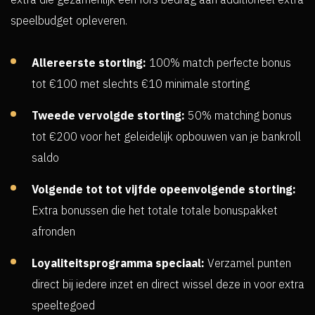
speelbudget opleveren.
Allereerste storting:
100% match perfecte bonus
tot €100 met slechts €10 minimale storting
Tweede vervolgde storting:
50% matching bonus
tot €200 voor het geleidelijk opbouwen van je bankroll
saldo
Volgende tot tot vijfde opeenvolgende storting:
Extra bonussen die het totale totale bonuspakket
afronden
Loyaliteitsprogramma speciaal:
Verzamel punten
direct bij iedere inzet en direct wissel deze in voor extra
speeltegoed