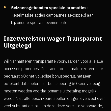
Seizoensgebonden speciale promoties:
Regelmatige acties campagnes gekoppeld aan
bijzondere speciale evenementen
Inzetvereisten wager Transparant
Uitgelegd
Wij hier hanteren transparante voorwaarden voor alle alle
bonussen promoties. De standaard normale inzetvereiste
bedraagt 60x het volledige bonusbedrag, hetgeen
betekent dat spelers het bonusbedrag 60 keer volledig
moeten wedden voordat opname uitbetaling mogelijk
wordt. Niet alle beschikbare spellen dragen evenveel even
veel substantieel bij aan deze deze vereiste voorwaarde,