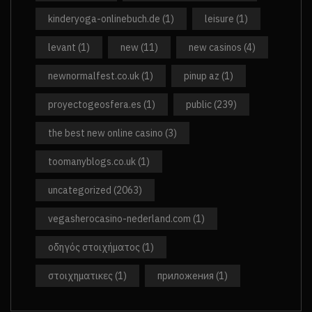
kinderyoga-onlinebuch.de
(1)
leisure
(1)
levant
(1)
new
(11)
new casinos
(4)
newnormalfest.co.uk
(1)
pinup az
(1)
proyectogeosfera.es
(1)
public
(239)
the best new online casino
(3)
toomanyblogs.co.uk
(1)
uncategorized
(2063)
vegasherocasino-nederland.com
(1)
οδηγός στοιχήματος
(1)
στοιχηματικες
(1)
приложения
(1)