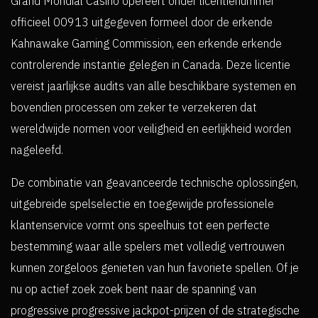
Grand Mondial Casino opereert onder licentienummer
officieel 00913 uitgegeven formeel door de erkende
Kahnawake Gaming Commission, een erkende erkende
controlerende instantie gelegen in Canada. Deze licentie
vereist jaarlijkse audits van alle beschikbare systemen en
bovendien processen om zeker te verzekeren dat
wereldwijde normen voor veiligheid en eerlijkheid worden
nageleefd.
De combinatie van geavanceerde technische oplossingen,
uitgebreide spelselectie en toegewijde professionele
klantenservice vormt ons speelhuis tot een perfecte
bestemming waar alle spelers met volledig vertrouwen
kunnen zorgeloos genieten van hun favoriete spellen. Of je
nu op actief zoek zoek bent naar de spanning van
progressive progressive jackpot-prijzen of de strategische