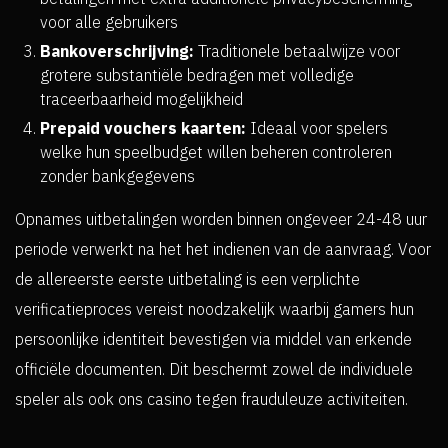
voor alle gebruikers
Bankoverschrijving:
Traditionele betaalwijze voor
grotere substantiële bedragen met volledige
traceerbaarheid mogelijkheid
Prepaid vouchers kaarten:
Ideaal voor spelers
welke hun speelbudget willen beheren controleren
zonder bankgegevens
Opnames uitbetalingen worden binnen ongeveer 24-48 uur
periode verwerkt na het het indienen van de aanvraag. Voor
de allereerste eerste uitbetaling is een verplichte
verificatieproces vereist noodzakelijk waarbij gamers hun
persoonlijke identiteit bevestigen via middel van erkende
officiële documenten. Dit beschermt zowel de individuele
speler als ook ons casino tegen frauduleuze activiteiten.