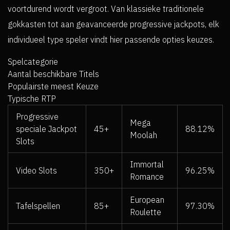
voortdurend wordt vergroot. Van klassieke traditionele
gokkasten tot aan geavanceerde progressive jackpots, elk
individueel type speler vindt hier passende opties keuzes.
Spelcategorie
Aantal beschikbare Titels
Populairste meest Keuze
Typische RTP
Progressive
Mega
speciale Jackpot
45+
88.12%
Moolah
Slots
Immortal
Video Slots
350+
96.25%
Romance
European
Tafelspellen
85+
97.30%
Roulette