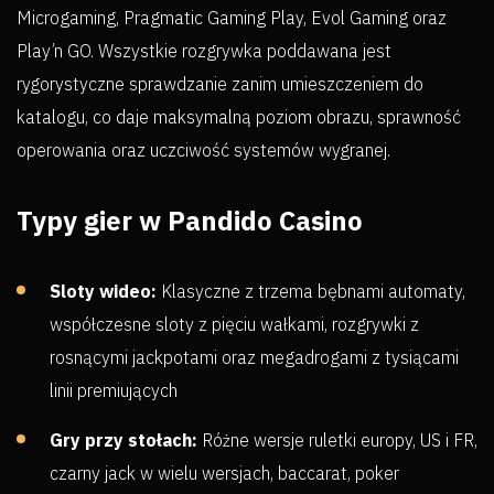
Microgaming, Pragmatic Gaming Play, Evol Gaming oraz
Play’n GO. Wszystkie rozgrywka poddawana jest
rygorystyczne sprawdzanie zanim umieszczeniem do
katalogu, co daje maksymalną poziom obrazu, sprawność
operowania oraz uczciwość systemów wygranej.
Typy gier w Pandido Casino
Sloty wideo:
Klasyczne z trzema bębnami automaty,
współczesne sloty z pięciu wałkami, rozgrywki z
rosnącymi jackpotami oraz megadrogami z tysiącami
linii premiujących
Gry przy stołach:
Różne wersje ruletki europy, US i FR,
czarny jack w wielu wersjach, baccarat, poker