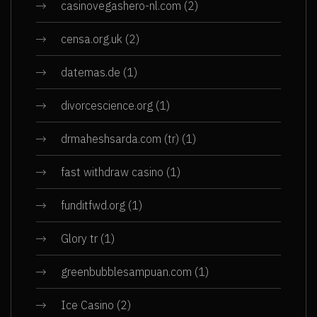
casinovegashero-nl.com
(2)
censa.org.uk
(2)
datemas.de
(1)
divorcescience.org
(1)
drmaheshsarda.com (tr)
(1)
fast withdraw casino
(1)
funditfwd.org
(1)
Glory tr
(1)
greenbubblesampuan.com
(1)
Ice Casino
(2)