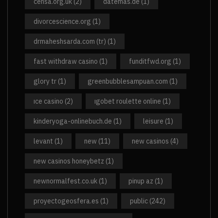
censa.org.uk
(2)
datemas.de
(1)
divorcescience.org
(1)
drmaheshsarda.com (tr)
(1)
fast withdraw casino
(1)
funditfwd.org
(1)
glory tr
(1)
greenbubblesampuan.com
(1)
ice casino
(2)
igobet roulette online
(1)
kinderyoga-onlinebuch.de
(1)
leisure
(1)
levant
(1)
new
(11)
new casinos
(4)
new casinos honeybetz
(1)
newnormalfest.co.uk
(1)
pinup az
(1)
proyectogeosfera.es
(1)
public
(242)