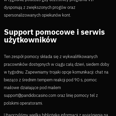
dysponują z zwiększonych progów oraz
spersonalizowanych opiekunów kont.
Support pomocowe i serwis
użytkowników
Ten zespół pomocy składa się z wykwalifikowanych
pracowników dostępnych w ciągu całą dzień, siedem doby
w tygodniu. Zapewniamy trojaki opcje komunikacji: chat na
bieżąco z średnim tempem reakcji pod 90 s, pomoc
mailowe działające pod mailem
support@pandidocasino.com oraz linię pomocy tel z
polskimi operatorami.
Utworzyliśmy wielką bibliotekę informacji z wyjaśnienia na