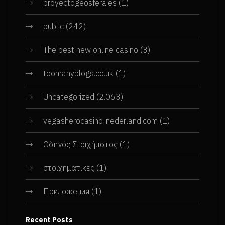
proyectogeosfera.es
(1)
public
(242)
The best new online casino
(3)
toomanyblogs.co.uk
(1)
Uncategorized
(2.063)
vegasherocasino-nederland.com
(1)
Οδηγός Στοιχήματος
(1)
στοιχηματικες
(1)
Приложения
(1)
Recent Posts