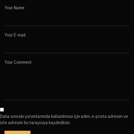
Your Name
Your E-mail
Your Comment
Daha sonraki yorumlarımda kullanılması için adım, e-posta adresim ve
site adresim bu tarayıcıya kaydedilsin.