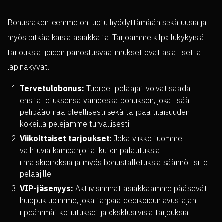
Bonusrakenteemme on luotu hyödyttämään sekä uusia ja
myös pitkäaikaisia asiakkaita. Tarjoamme kilpailukykyisiä
tarjouksia, joiden panostusvaatimukset ovat asialliset ja
läpinäkyvät.
Tervetulobonus:
Tuoreet pelaajat voivat saada
ensitalletuksensa vaiheessa bonuksen, joka lisää
pelipääomaa oleellisesti sekä tarjoaa tilaisuuden
kokeilla pelejämme turvallisesti
Viikoittaiset tarjoukset:
Joka viikko tuomme
vaihtuvia kampanjoita, kuten palautuksia,
ilmaiskierroksia ja myös bonustalletuksia säännöllisille
pelaajille
VIP-jäsenyys:
Aktiivisimmat asiakkaamme pääsevät
huippuklubiimme, joka tarjoaa dedikoidun avustajan,
ripeämmät kotiutukset ja eksklusiivisia tarjouksia