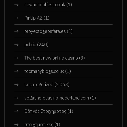
newnormalfest.co.uk
(1)
PinUp AZ
(1)
proyectogeosfera.es
(1)
public
(240)
The best new online casino
(3)
toomanyblogs.co.uk
(1)
Uncategorized
(2.063)
vegasherocasino-nederland.com
(1)
Οδηγός Στοιχήματος
(1)
στοιχηματικες
(1)