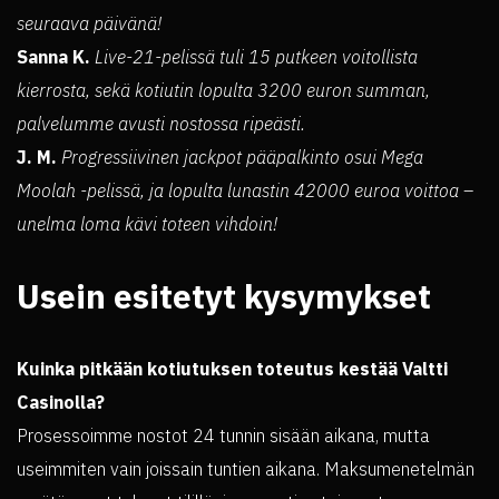
seuraava päivänä!
Sanna K.
Live-21-pelissä tuli 15 putkeen voitollista
kierrosta, sekä kotiutin lopulta 3200 euron summan,
palvelumme avusti nostossa ripeästi.
J. M.
Progressiivinen jackpot pääpalkinto osui Mega
Moolah -pelissä, ja lopulta lunastin 42000 euroa voittoa –
unelma loma kävi toteen vihdoin!
Usein esitetyt kysymykset
Kuinka pitkään kotiutuksen toteutus kestää Valtti
Casinolla?
Prosessoimme nostot 24 tunnin sisään aikana, mutta
useimmiten vain joissain tuntien aikana. Maksumenetelmän