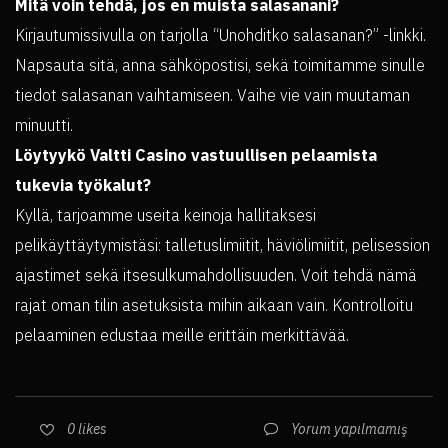
Mitä voin tehdä, jos en muista salasanani?
Kirjautumissivulla on tarjolla “Unohditko salasanan?” -linkki.
Napsauta sitä, anna sähköpostisi, sekä toimitamme sinulle
tiedot salasanan vaihtamiseen. Vaihe vie vain muutaman
minuutti.
Löytyykö Valtti Casino vastuullisen pelaamista
tukevia työkalut?
Kyllä, tarjoamme useita keinoja hallitaksesi
pelikäyttäytymistäsi: talletuslimiitit, häviölimiitit, pelisession
ajastimet sekä itsesulkumahdollisuuden. Voit tehdä nämä
rajat oman tilin asetuksista mihin aikaan vain. Kontrolloitu
pelaaminen edustaa meille erittäin merkittävää.
Yorum yapılmamış
0
likes