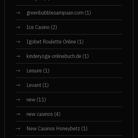
greenbubblesampuan.com
(1)
Ice Casino
(2)
Igobet Roulette Online
(1)
kinderyoga-onlinebuch.de
(1)
Leisure
(1)
Levant
(1)
new
(11)
new casinos
(4)
New Casinos Honeybetz
(1)