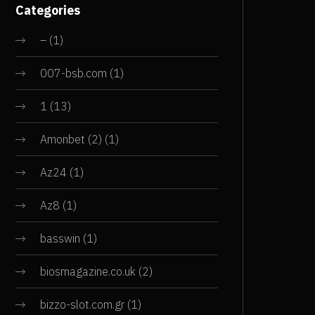
Categories
–
(1)
007-bsb.com
(1)
1
(13)
Amonbet (2)
(1)
Az24
(1)
Az8
(1)
basswin
(1)
biosmagazine.co.uk
(2)
bizzo-slot.com.gr
(1)