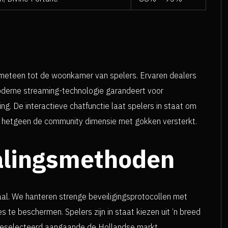
r meteen tot de woonkamer van spelers. Ervaren dealers
moderne streaming-technologie garandeert voor
ng. De interactieve chatfunctie laat spelers in staat om
 hetgeen de community dimensie met gokken versterkt.
alingsmethoden
aal. We hanteren strenge beveiligingsprotocollen met
 te beschermen. Spelers zijn in staat kiezen uit ‘n breed
 geselecteerd aangaande de Hollandse markt.