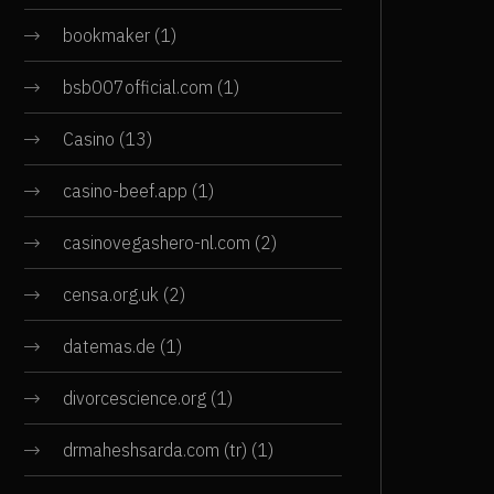
bookmaker
(1)
bsb007official.com
(1)
Casino
(13)
casino-beef.app
(1)
casinovegashero-nl.com
(2)
censa.org.uk
(2)
datemas.de
(1)
divorcescience.org
(1)
drmaheshsarda.com (tr)
(1)