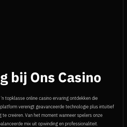
g bij Ons Casino
‘n topklasse online casino ervaring ontdekken die
latform verenigt geavanceerde technologie plus intuïtief
g te creëren. Van het moment wanneer spelers onze
alanceerde mix uit opwinding en professionaliteit.