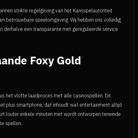
nnen strikte regelgeving van het Kansspelautoriteit
 en betrouwbare speelomgeving. Wij hebben ons volledig
en derhalve een transparante met gereguleerde service
aande Foxy Gold
s het vlotte laadproces met alle casinospellen. Dit
et plus smartphone, dat inhoudt wat entertainment altijd
uurt louter enkele minuten met wordt ontworpen teneinde
te spellen.