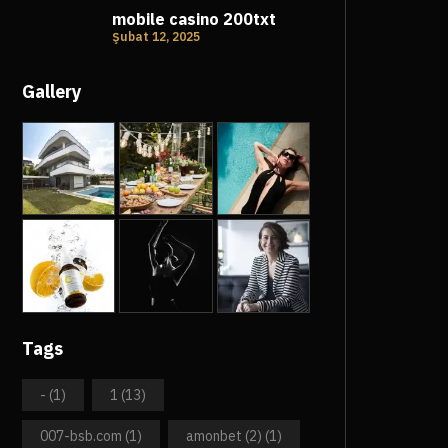
mobile casino 200txt
Şubat 12, 2025
Gallery
Tags
-
(1)
1
(13)
007-bsb.com
(1)
amonbet (2)
(1)