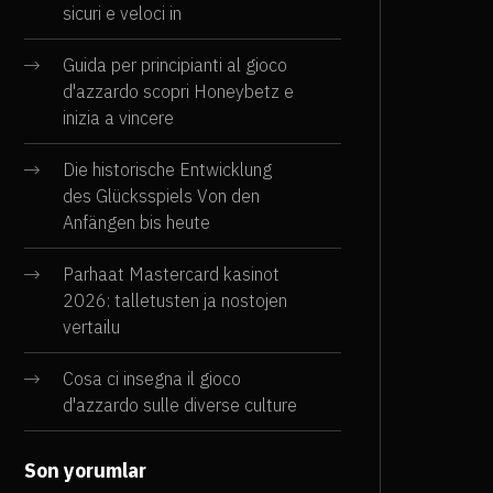
sicuri e veloci in
Guida per principianti al gioco
d'azzardo scopri Honeybetz e
inizia a vincere
Die historische Entwicklung
des Glücksspiels Von den
Anfängen bis heute
Parhaat Mastercard kasinot
2026: talletusten ja nostojen
vertailu
Cosa ci insegna il gioco
d'azzardo sulle diverse culture
Son yorumlar