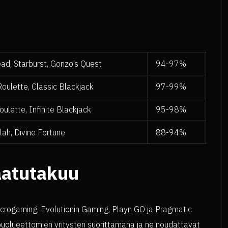
ad, Starburst, Gonzo’s Quest
94-97%
oulette, Classic Blackjack
97-99%
oulette, Infinite Blackjack
95-98%
h, Divine Fortune
88-94%
Laatutakuu
crogaming, Evolutionin Gaming, Playn GO ja Pragmatic
puolueettomien yritysten suorittamana ja ne noudattavat