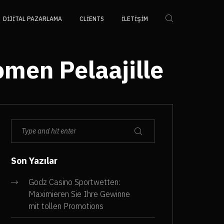
DIJITAL PAZARLAMA
CLIENTS
İLETIŞIM
omen Pelaajille
Son Yazılar
Godz Casino Sportwetten:
Maximieren Sie Ihre Gewinne
mit tollen Promotions