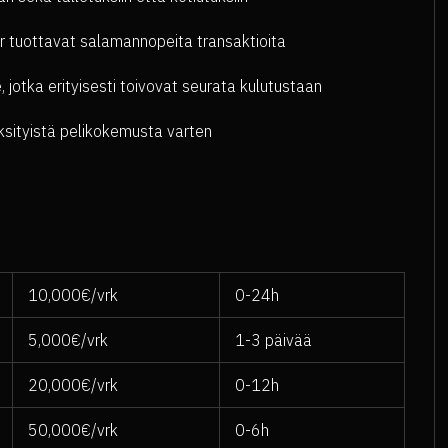
ter tuottavat salamannopeita transaktioita
, jotka erityisesti toivovat seurata kulutustaan
ksityistä pelikokemusta varten
10,000€/vrk
0-24h
5,000€/vrk
1-3 päivää
20,000€/vrk
0-12h
50,000€/vrk
0-6h