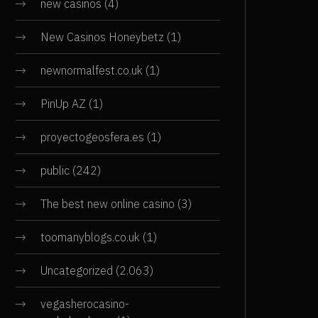
new casinos
(4)
New Casinos Honeybetz
(1)
newnormalfest.co.uk
(1)
PinUp AZ
(1)
proyectogeosfera.es
(1)
public
(242)
The best new online casino
(3)
toomanyblogs.co.uk
(1)
Uncategorized
(2.063)
vegasherocasino-