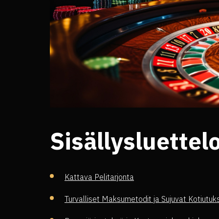
Sisällysluettel
Kattava Pelitarjonta
Turvalliset Maksumetodit ja Sujuvat Kotiutuk