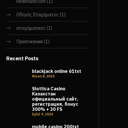
nederland.com
(1)
Οδηγός Στοιχήματος
(1)
στοιχηματικες
(1)
Приложения
(1)
Recent Posts
blackjack online 61txt
Nisan 8, 2024
Slottica Casino
Казахстан
официальный сайт,
регистрация, бонус
300% + 30 FS
Eylül 9, 2024
mobile casino 200txt