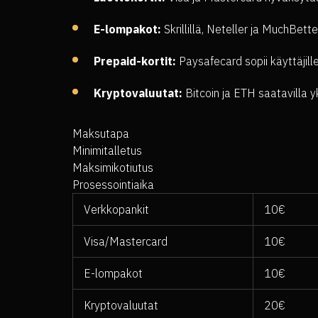
E-lompakot:
Skrillillä, Neteller ja MuchBet
Prepaid-kortit:
Paysafecard sopii käyttäjille
Kryptovaluutat:
Bitcoin ja ETH saatavilla y
Maksutapa
Minimitalletus
Maksimikotiutus
Prosessointiaika
Verkkopankit
10€
Visa/Mastercard
10€
E-lompakot
10€
Kryptovaluutat
20€