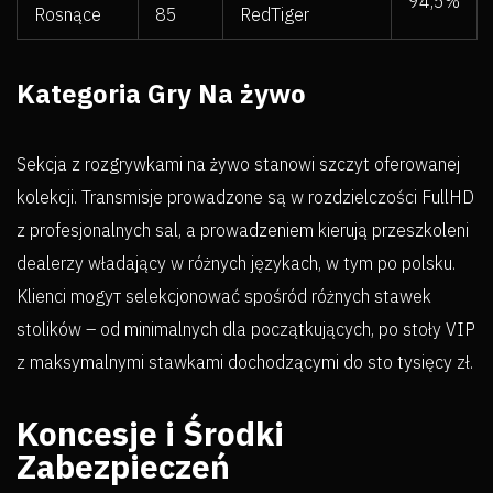
94,5%
Rosnące
85
RedTiger
Kategoria Gry Na żywo
Sekcja z rozgrywkami na żywo stanowi szczyt oferowanej
kolekcji. Transmisje prowadzone są w rozdzielczości FullHD
z profesjonalnych sal, a prowadzeniem kierują przeszkoleni
dealerzy władający w różnych językach, w tym po polsku.
Klienci mogут selekcjonować spośród różnych stawek
stolików – od minimalnych dla początkujących, po stoły VIP
z maksymalnymi stawkami dochodzącymi do sto tysięcy zł.
Koncesje i Środki
Zabezpieczeń