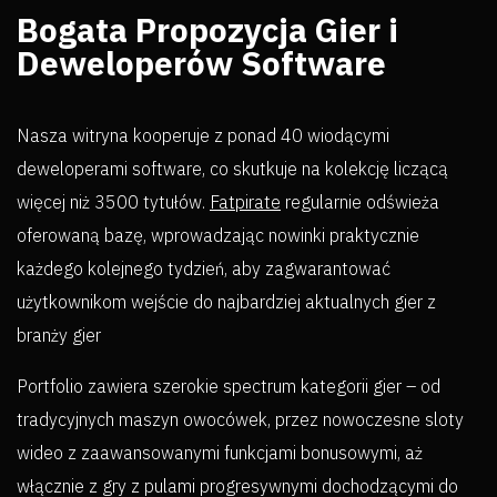
Bogata Propozycja Gier i
Deweloperów Software
Nasza witryna kooperuje z ponad 40 wiodącymi
deweloperami software, co skutkuje na kolekcję liczącą
więcej niż 3500 tytułów.
Fatpirate
regularnie odświeża
oferowaną bazę, wprowadzając nowinki praktycznie
każdego kolejnego tydzień, aby zagwarantować
użytkownikom wejście do najbardziej aktualnych gier z
branży gier
Portfolio zawiera szerokie spectrum kategorii gier – od
tradycyjnych maszyn owocówek, przez nowoczesne sloty
wideo z zaawansowanymi funkcjami bonusowymi, aż
włącznie z gry z pulami progresywnymi dochodzącymi do