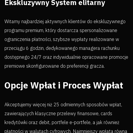
Ekskluzywny System elitarny
Witamy najbardziej aktywnych klientów do ekskluzywnego
programu premium, który dostarcza spersonalizowane
ograniczenia płatności, szybsze wypłaty realizowane w
przeciągu 6 godzin, dedykowanego managera rachunku
dostępnego 24/7 oraz indywidualnie opracowane promocje
premiowe skonfigurowane do preferencji gracza.
Opcje Wpłat i Proces Wypłat
Akceptujemy więcej niż 25 odmiennych sposobów wpłat,
zawierających klasyczne przelewy finansowe, cards
kredytówki oraz debit, portfele e-portfele, a jak również
płatności w walutach cyfrowych. Najmniejszy wpłata równa