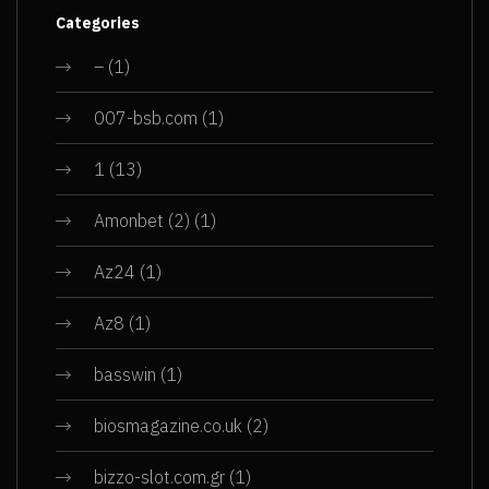
Categories
–
(1)
007-bsb.com
(1)
1
(13)
Amonbet (2)
(1)
Az24
(1)
Az8
(1)
basswin
(1)
biosmagazine.co.uk
(2)
bizzo-slot.com.gr
(1)