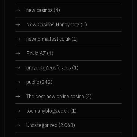
new casinos
(4)
New Casinos Honeybetz
(1)
newnormalfest.co.uk
(1)
PinUp AZ
(1)
proyectogeosfera.es
(1)
public
(242)
The best new online casino
(3)
toomanyblogs.co.uk
(1)
Uncategorized
(2.063)