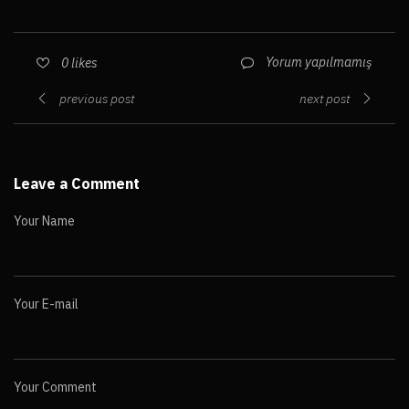
Yorum yapılmamış
0
likes
previous post
next post
Leave a Comment
Your Name
Your E-mail
Your Comment