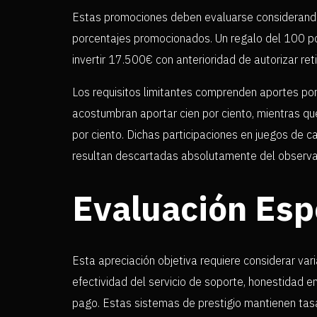
Estas promociones deben evaluarse considerando 
porcentajes promocionados. Un regalo del 100 po
invertir 17.500€ con anterioridad de autorizar ret
Los requisitos limitantes comprenden aportes po
acostumbran aportar cien por ciento, mientras que
por ciento. Dichas participaciones en juegos de c
resultan descartadas absolutamente del observa
Evaluación Esp
Esta apreciación objetiva requiere considerar v
efectividad del servicio de soporte, honestidad 
pago. Estas sistemas de prestigio mantienen tasa