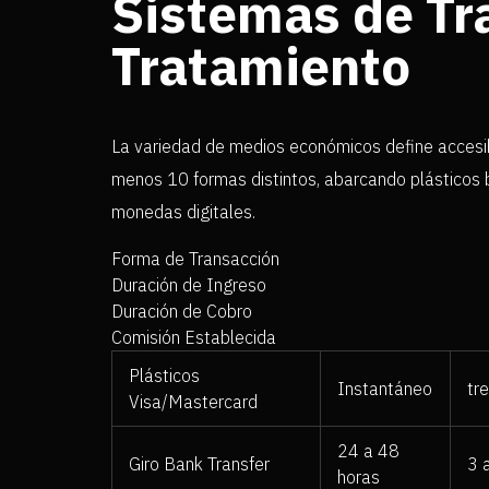
Sistemas de Tr
Tratamiento
La variedad de medios económicos define accesibi
menos 10 formas distintos, abarcando plásticos b
monedas digitales.
Forma de Transacción
Duración de Ingreso
Duración de Cobro
Comisión Establecida
Plásticos
Instantáneo
tre
Visa/Mastercard
24 a 48
Giro Bank Transfer
3 a
horas