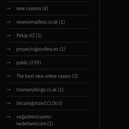
new casinos
(4)
newnormalfest.co.uk
(1)
PinUp AZ
(1)
proyectogeosfera.es
(1)
public
(239)
The best new online casino
(3)
toomanyblogs.co.uk
(1)
Uncategorized
(2.063)
vegasherocasino-
nederland.com
(1)