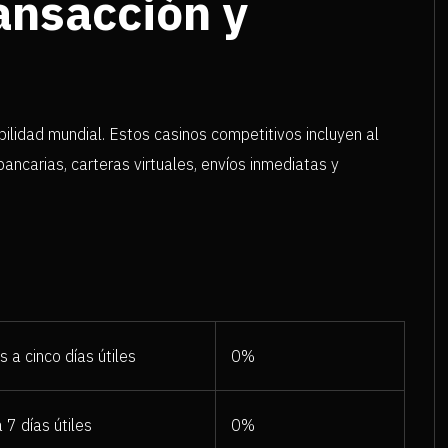
ansacción y
lidad mundial. Estos casinos competitivos incluyen al
ancarias, carteras virtuales, envíos inmediatas y
s a cinco días útiles
0%
 7 días útiles
0%