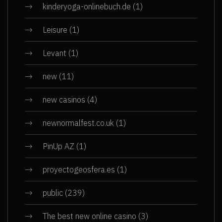
kinderyoga-onlinebuch.de
(1)
Leisure
(1)
Levant
(1)
new
(11)
new casinos
(4)
newnormalfest.co.uk
(1)
PinUp AZ
(1)
proyectogeosfera.es
(1)
public
(239)
The best new online casino
(3)