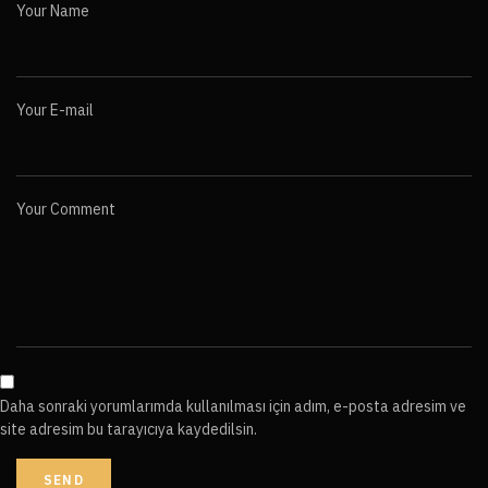
Your Name
Your E-mail
Your Comment
Daha sonraki yorumlarımda kullanılması için adım, e-posta adresim ve
site adresim bu tarayıcıya kaydedilsin.