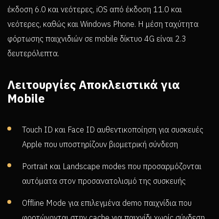
έκδοση 6.0 και νεότερες, iOS από έκδοση 11.0 και
νεότερες, καθώς και Windows Phone. Η μέση ταχύτητα
φόρτωσης παιχνιδιών σε mobile δίκτυο 4G είναι 2.3
δευτερόλεπτα.
Λειτουργίες Αποκλειστικά για
Mobile
Touch ID και Face ID αυθεντικοποίηση για συσκευές
Apple που υποστηρίζουν βιομετρική σύνδεση
Portrait και Landscape modes που προσαρμόζονται
αυτόματα στον προσανατολισμό της συσκευής
Offline Mode για επιλεγμένα demo παιχνίδια που
φορτώνονται στην cache για παιχνίδι χωρίς σύνδεση