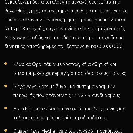
Οι κουλοχέρηδες αποτελούν το μεγαλύτερο τμήμα της
βιβλιοθήκης μας, κατανεμημένοι σε θεματικές κατηγορίες
που διευκολύνουν την αναζήτηση. Προσφέρουμε κλασικά
slots με 3 τροχούς, σύγχρονα video slots με μηχανισμούς
Megaways, καθώς και προοδευτικά jackpot παιχνίδια με
δυνητικές αποπληρωμές που ξεπερνούν τα €5.000.000.
Κλασικά Φρουτάκια με νοσταλγική αισθητική και
απλοποιημένο gameplay για παραδοσιακούς παίκτες
Megaways Slots με δυναμικό σύστημα γραμμών
πληρωμής που φτάνουν τις 117.649 συνδυασμούς
Branded Games βασισμένα σε δημοφιλείς ταινίες και
τηλεοπτικές σειρές με επίσημη αδειοδότηση
Cluster Pays Mechanics όπου τα κέρδη προκύπτουν