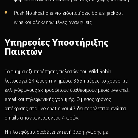
Push Notifications για ειδοποιήσεις bonus, jackpot
wins και ολοκληρωμένες αναλήψεις
Υπηρεσίες Υποστήριξης
Παικτών
Το τμήμα εξυπηρέτησης πελατών του Wild Robin
λειτουργεί 24 ώρες την ημέρα, 365 ημέρες το χρόνο, με
ελληνόφωνους εκπροσώπους διαθέσιμους μέσω live chat,
email και τηλεφωνικής γραμμής. Ο μέσος χρόνος
απόκρισης στο live chat είναι 47 δευτερόλεπτα, ενώ τα
emails απαντώνται εντός 4 ωρών.
Η πλατφόρμα διαθέτει εκτενή βάση γνώσης με