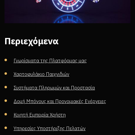
Περιεχόμενα
Γνωρίσματα της Πλατφόρμας μας
Χαρτοφυλάκιο Παιχνιδιών
Συστήματα Πληρωμών και Προστασία
Δομή Μπόνους και Προνομιακές Ενέργειες
Κινητή Εμπειρία Χρήστη
Υπηρεσίες Υποστήριξης Πελατών