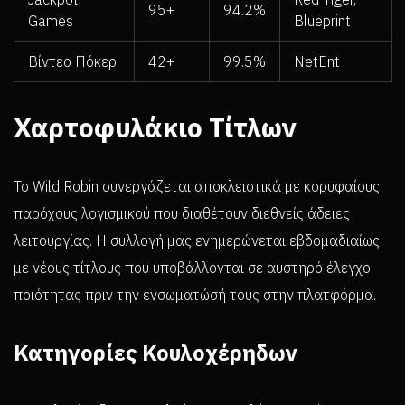
95+
94.2%
Games
Blueprint
Βίντεο Πόκερ
42+
99.5%
NetEnt
Χαρτοφυλάκιο Τίτλων
Το Wild Robin συνεργάζεται αποκλειστικά με κορυφαίους
παρόχους λογισμικού που διαθέτουν διεθνείς άδειες
λειτουργίας. Η συλλογή μας ενημερώνεται εβδομαδιαίως
με νέους τίτλους που υποβάλλονται σε αυστηρό έλεγχο
ποιότητας πριν την ενσωματώσή τους στην πλατφόρμα.
Κατηγορίες Κουλοχέρηδων