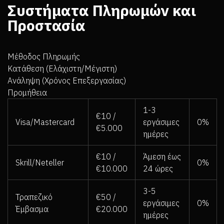
Συστήματα Πληρωμών και
Προστασία
Μέθοδος Πληρωμής
Κατάθεση (Ελάχιστη/Μέγιστη)
Ανάληψη (Χρόνος Επεξεργασίας)
Προμήθεια
1-3
€10 /
Visa/Mastercard
εργάσιμες
0%
€5.000
ημέρες
€10 /
Άμεση έως
Skrill/Neteller
0%
€10.000
24 ώρες
3-5
Τραπεζικό
€50 /
εργάσιμες
0%
Έμβασμα
€20.000
ημέρες