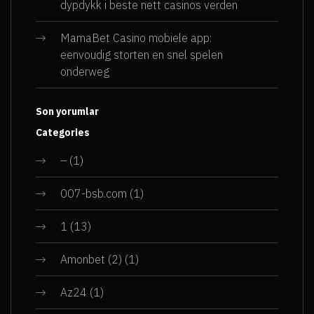
dypdykk i beste nett casinos verden
MamaBet Casino mobiele app:
eenvoudig storten en snel spelen
onderweg
Son yorumlar
Categories
–
(1)
007-bsb.com
(1)
1
(13)
Amonbet (2)
(1)
Az24
(1)