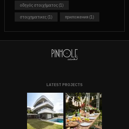
οδηγός στοιχήματος
(1)
στοιχηματικες
(1)
приложения
(1)
LATEST PROJECTS