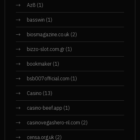
Az8
(1)
basswin
(1)
biosmagazine.co.uk
(2)
bizzo-slot.com.gr
(1)
bookmaker
(1)
bsb007official.com
(1)
Casino
(13)
casino-beef.app
(1)
casinovegashero-nl.com
(2)
censa.org.uk
(2)