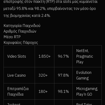
επιστροφής στον παίκτη (RTP) στα slots μας κυμαίνεται
μεταξύ 95.8% και 98.2%, υπερβαίνοντας τον μέσο όρο
της βιομηχανίας κατά 2.4%.
Κατηγορία Παιχνιδιού
Αριθμός Παιχνιδιών
Μέσο RTP
Κορυφαίος Πάροχος
NetEnt,
Video Slots
1.850+
96.7%
Pragmatic
Play
Evolution
Live Casino
320+
97.8%
Gaming
Επιτραπέζια
Microgaming,
180+
98.1%
Παιχνίδια
Play’n GO
Jackpot
Red Tiger,