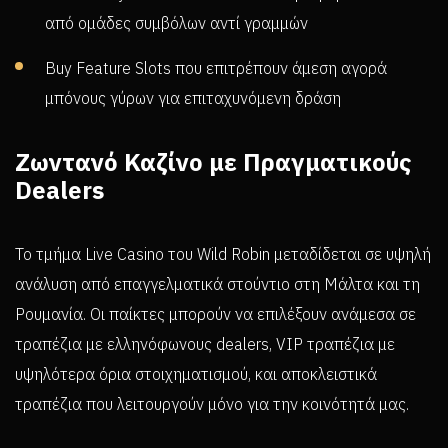
από ομάδες συμβόλων αντί γραμμών
Buy Feature Slots που επιτρέπουν άμεση αγορά
μπόνους γύρων για επιταχυνόμενη δράση
Ζωντανό Καζίνο με Πραγματικούς
Dealers
Το τμήμα Live Casino του Wild Robin μεταδίδεται σε υψηλή
ανάλυση από επαγγελματικά στούντιο στη Μάλτα και τη
Ρουμανία. Οι παίκτες μπορούν να επιλέξουν ανάμεσα σε
τραπέζια με ελληνόφωνους dealers, VIP τραπέζια με
υψηλότερα όρια στοιχηματισμού, και αποκλειστικά
τραπέζια που λειτουργούν μόνο για την κοινότητά μας.