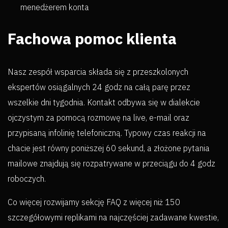
menedżerem konta
Fachowa pomoc klienta
Nasz zespół wsparcia składa się z przeszkolonych
ekspertów osiągalnych 24 godz na całą parę przez
wszelkie dni tygodnia. Kontakt odbywa się w dialekcie
ojczystym za pomocą rozmowę na live, e-mail oraz
przypisaną infolinię telefoniczną. Typowy czas reakcji na
chacie jest równy poniższej 60 sekund, a złożone pytania
mailowe znajdują się rozpatrywane w przeciągu do 4 godz
roboczych.
Co więcej rozwijamy sekcję FAQ z więcej niż 150
szczegółowymi replikami na najczęściej zadawane kwestie,