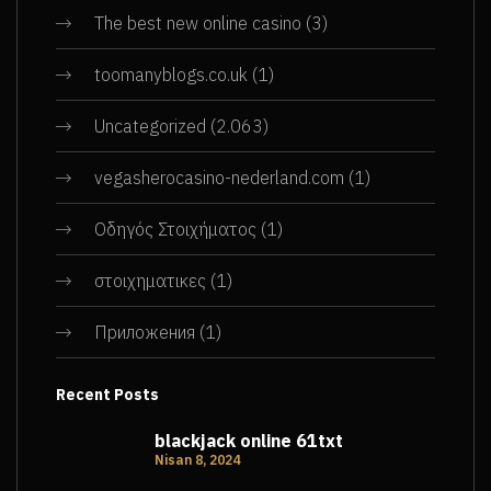
The best new online casino
(3)
toomanyblogs.co.uk
(1)
Uncategorized
(2.063)
vegasherocasino-nederland.com
(1)
Οδηγός Στοιχήματος
(1)
στοιχηματικες
(1)
Приложения
(1)
Recent Posts
blackjack online 61txt
Nisan 8, 2024