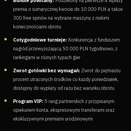
Bundle powitalny:
Podzielony na pierwsze 4 wpłaty
premia o sumarycznej kwocie do 10 000 PLN a także
300 free spinów na wybrane maszyny z niskimi
koniecznościami obrotu
Cotygodniowe turnieje:
Konkurencja z funduszem
nagród przewyższającą 50 000 PLN tygodniowo, z
rankingami w różnych typach gier
Zwrot gotówki bez wymagań:
Zwrot do piętnastu
procent utraconych środków co każdy poniedziałek,
dostępny do wypłaty od razu bez warunku obrotu
Program VIP:
5 rang partnerskich z przypisanym
opiekunem konta, ekspresowymi transferami oraz
ekskluzywnymi premiami urodzinowymi