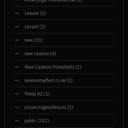
Leisure
(1)
Levant
(1)
new
(11)
new casinos
(4)
New Casinos Honeybetz
(1)
newnormalfest.co.uk
(1)
PinUp AZ
(1)
proyectogeosfera.es
(1)
public
(242)