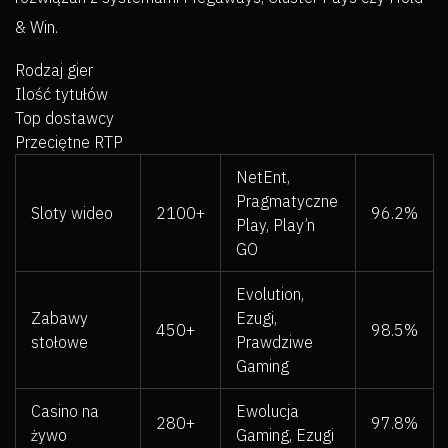
& Win.
Rodzaj gier
Ilość tytułów
Top dostawcy
Przeciętne RTP
NetEnt,
Pragmatyczne
Sloty wideo
2100+
96.2%
Play, Play’n
GO
Evolution,
Zabawy
Ezugi,
450+
98.5%
stołowe
Prawdziwe
Gaming
Casino na
Ewolucja
280+
97.8%
żywo
Gaming, Ezugi