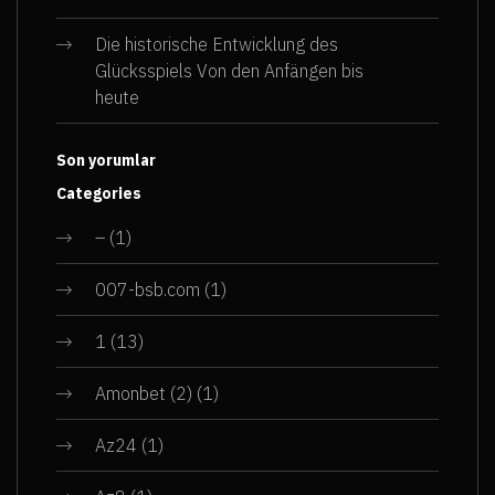
Die historische Entwicklung des
Glücksspiels Von den Anfängen bis
heute
Son yorumlar
Categories
–
(1)
007-bsb.com
(1)
1
(13)
Amonbet (2)
(1)
Az24
(1)