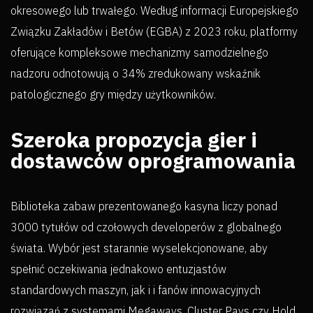
okresowego lub trwałego. Według informacji Europejskiego
Związku Zakładów i Betów (EGBA) z 2023 roku, platformy
oferujące kompleksowe mechanizmy samodzielnego
nadzoru odnotowują o 34% zredukowany wskaźnik
patologicznego gry między użytkowników.
Szeroka propozycja gier i
dostawców oprogramowania
Biblioteka zabaw prezentowanego kasyna liczy ponad
3000 tytułów od czołowych developerów z globalnego
świata. Wybór jest starannie wyselekcjonowane, aby
spełnić oczekiwania jednakowo entuzjastów
standardowych maszyn, jak i i fanów innowacyjnych
rozwiązań z systemami Megaways, Cluster Pays czy Hold