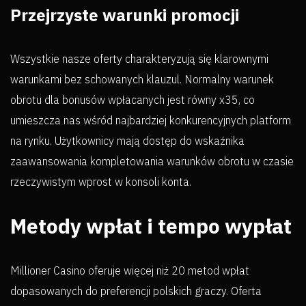
Przejrzyste warunki promocji
Wszystkie nasze oferty charakteryzują się klarownymi
warunkami bez schowanych klauzul. Normalny warunek
obrotu dla bonusów wpłacanych jest równy x35, co
umieszcza nas wśród najbardziej konkurencyjnych platform
na rynku. Użytkownicy mają dostęp do wskaźnika
zaawansowania kompletowania warunków obrotu w czasie
rzeczywistym wprost w konsoli konta.
Metody wpłat i tempo wypłat
Millioner Casino oferuje więcej niż 20 metod wpłat
dopasowanych do preferencji polskich graczy. Oferta