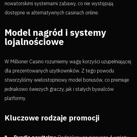
nowatorskimi systemami zabawy, co nie występują
dostępne w alternatywnych casinach online.
Model nagród i systemy
lojalnościowe
W Millioner Casino rozumiemy wagę korzyści uzupełniającej
dla prezentowanych użytkowników. Z tego powodu
stworzyliśmy wielostopniowy model bonusów, co premiuje
jednakowo świeżych graczy, jak i stałych bywalców
platformy.
Kluczowe rodzaje promocji