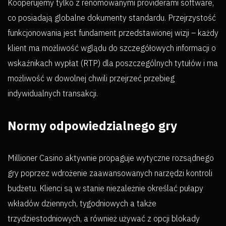
Kooperujemy tylko z renomowanymi providerami software,
co posiadają globalne dokumenty standardu. Przejrzystość
funkcjonowania jest fundament przedstawionej wizji – każdy
klient ma możliwość wglądu do szczegółowych informacji o
wskaźnikach wypłat (RTP) dla poszczególnych tytułów i ma
możliwość w dowolnej chwili przejrzeć przebieg
indywidualnych transakcji.
Normy odpowiedzialnego gry
Millioner Casino aktywnie propaguje wytyczne rozsądnego
gry poprzez wdrożenie zaawansowanych narzędzi kontroli
budżetu. Klienci są w stanie niezależnie określać pułapy
wkładów dziennych, tygodniowych a także
trzydziestodniowych, a również używać z opcji blokady