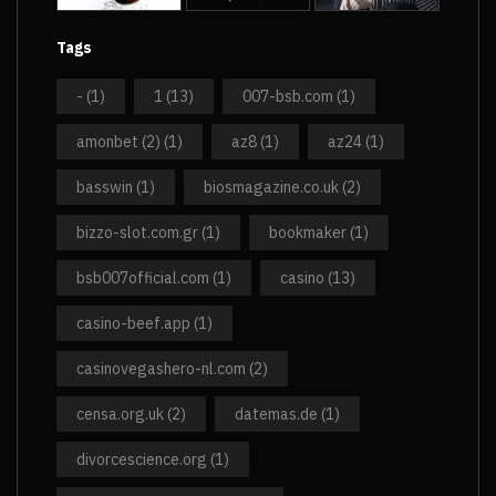
Tags
-
(1)
1
(13)
007-bsb.com
(1)
amonbet (2)
(1)
az8
(1)
az24
(1)
basswin
(1)
biosmagazine.co.uk
(2)
bizzo-slot.com.gr
(1)
bookmaker
(1)
bsb007official.com
(1)
casino
(13)
casino-beef.app
(1)
casinovegashero-nl.com
(2)
censa.org.uk
(2)
datemas.de
(1)
divorcescience.org
(1)