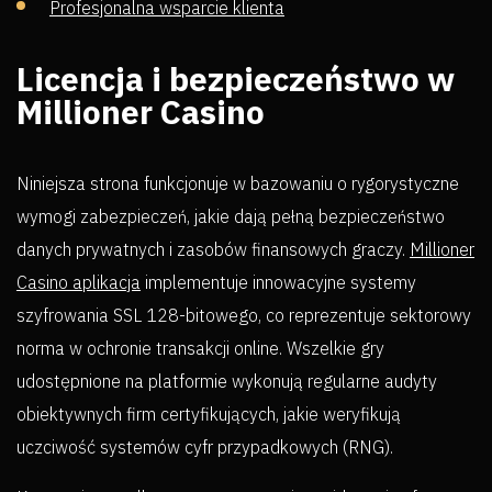
Profesjonalna wsparcie klienta
Licencja i bezpieczeństwo w
Millioner Casino
Niniejsza strona funkcjonuje w bazowaniu o rygorystyczne
wymogi zabezpieczeń, jakie dają pełną bezpieczeństwo
danych prywatnych i zasobów finansowych graczy.
Millioner
Casino aplikacja
implementuje innowacyjne systemy
szyfrowania SSL 128-bitowego, co reprezentuje sektorowy
norma w ochronie transakcji online. Wszelkie gry
udostępnione na platformie wykonują regularne audyty
obiektywnych firm certyfikujących, jakie weryfikują
uczciwość systemów cyfr przypadkowych (RNG).