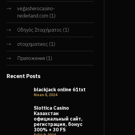
vegasherocasino-
nederland.com
(1)
Οδηγός Στοιχήματος
(1)
στοιχηματικες
(1)
Приложения
(1)
Recent Posts
blackjack online 61txt
Nisan 8, 2024
Slottica Casino
Казахстан
официальный сайт,
регистрация, бонус
300% + 30 FS
Eylül 9, 2024