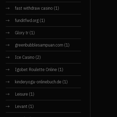
fast withdraw casino
(1)
funditfwd.org
(1)
Glory tr
(1)
greenbubblesampuan.com
(1)
Ice Casino
(2)
Igobet Roulette Online
(1)
kinderyoga-onlinebuch.de
(1)
Leisure
(1)
Levant
(1)