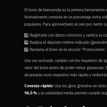
El bono de bienvenida es la primera herramienta q
Normalmente consiste en un porcentaje extra sobr
populares. Para aprovecharlo al cien por ciento s
1️⃣ Regístrate con datos correctos y verifica tu co
2️⃣ Realiza el depósito mínimo indicado (general
3️⃣ Reclama el bono en la sección “Promociones”.
Una vez activado, cumple con los requisitos de a
valor del bono antes de poder retirar ganancias. S
alcanzarás esos requisitos más rápido y reducirás
Consejo rápido:
Usa los giros gratuitos en slo
96,5 %
y la volatilidad media permite cumplir req