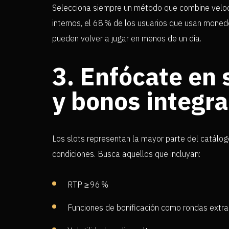
Selecciona siempre un método que combine veloc
internos, el 68 % de los usuarios que usan moned
pueden volver a jugar en menos de un día.
3. Enfócate en 
y bonos integr
Los slots representan la mayor parte del catálog
condiciones. Busca aquellos que incluyan:
RTP ≥ 96 %
Funciones de bonificación como rondas extra