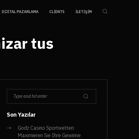
DIJITAL PAZARLAMA
CLIENTS
İLETIŞIM
izar tus
Son Yazılar
Godz Casino Sportwetten:
Maximieren Sie Ihre Gewinne