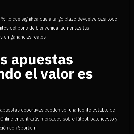
%, lo que significa que a largo plazo devuelve casi todo
tuitos del bono de bienvenida, aumentas tus
as en ganancias reales.
as apuestas
do el valor es
s apuestas deportivas pueden ser una fuente estable de
o Online encontrarás mercados sobre fútbol, baloncesto y
ción con Sportium.