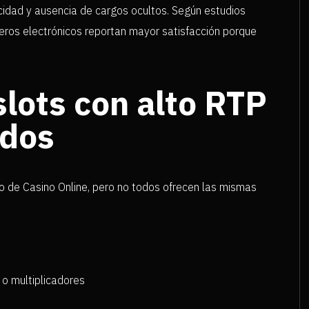
idad y ausencia de cargos ocultos. Según estudios
eros electrónicos reportan mayor satisfacción porque
slots con alto RTP
ados
o de Casino Online, pero no todos ofrecen las mismas
 o multiplicadores