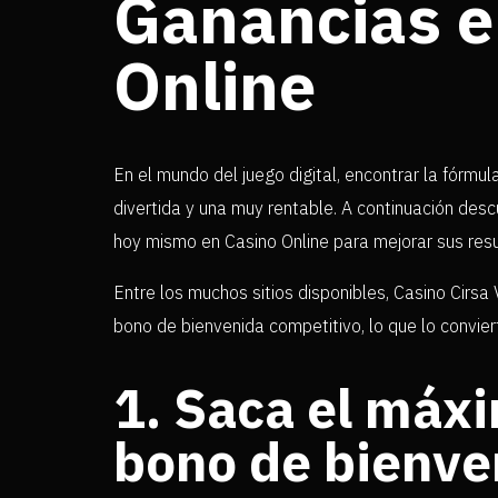
Ganancias e
Online
En el mundo del juego digital, encontrar la fórmu
divertida y una muy rentable. A continuación desc
hoy mismo en Casino Online para mejorar sus resu
Entre los muchos sitios disponibles, Casino Cirsa
bono de bienvenida competitivo, lo que lo convier
1. Saca el máx
bono de bienve