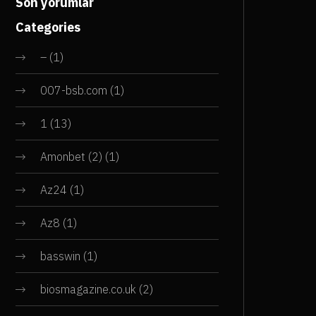
Son yorumlar
Categories
–
(1)
007-bsb.com
(1)
1
(13)
Amonbet (2)
(1)
Az24
(1)
Az8
(1)
basswin
(1)
biosmagazine.co.uk
(2)