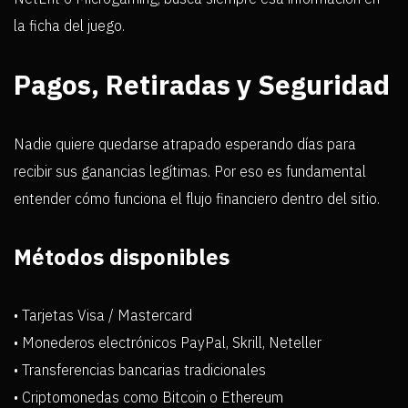
la ficha del juego.
Pagos, Retiradas y Seguridad
Nadie quiere quedarse atrapado esperando días para
recibir sus ganancias legítimas. Por eso es fundamental
entender cómo funciona el flujo financiero dentro del sitio.
Métodos disponibles
• Tarjetas Visa / Mastercard
• Monederos electrónicos PayPal, Skrill, Neteller
• Transferencias bancarias tradicionales
• Criptomonedas como Bitcoin o Ethereum