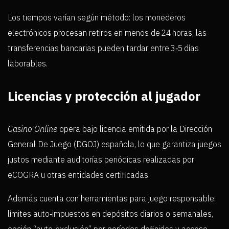
Los tiempos varían según método: los monederos
electrónicos procesan retiros en menos de 24 horas; las
transferencias bancarias pueden tardar entre 3‑5 días
laborables.
Licencias y protección al jugador
Casino Online
opera bajo licencia emitida por la Dirección
General De Juego (DGOJ) española, lo que garantiza juegos
justos mediante auditorías periódicas realizadas por
eCOGRA u otras entidades certificadas.
Además cuenta con herramientas para juego responsable:
límites auto‑impuestos en depósitos diarios o semanales,
opción “auto‑exclusión” por períodos definidos y acceso