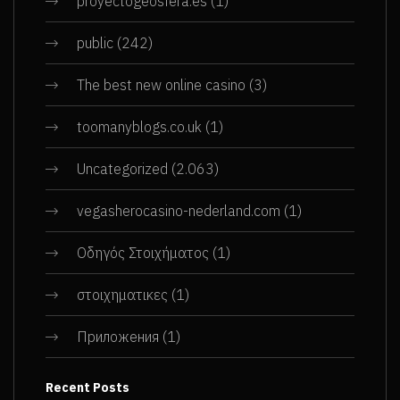
proyectogeosfera.es
(1)
public
(242)
The best new online casino
(3)
toomanyblogs.co.uk
(1)
Uncategorized
(2.063)
vegasherocasino-nederland.com
(1)
Οδηγός Στοιχήματος
(1)
στοιχηματικες
(1)
Приложения
(1)
Recent Posts