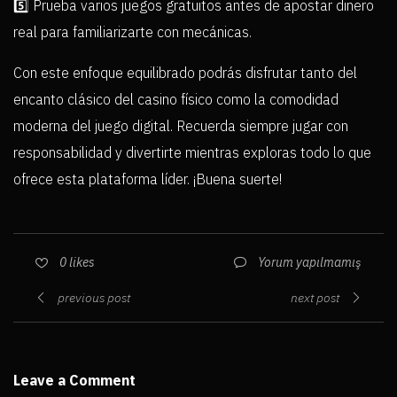
5️⃣ Prueba varios juegos gratuitos antes de apostar dinero
real para familiarizarte con mecánicas.
Con este enfoque equilibrado podrás disfrutar tanto del
encanto clásico del casino físico como la comodidad
moderna del juego digital.​ Recuerda siempre jugar con
responsabilidad y divertirte mientras exploras todo lo que
ofrece esta plataforma líder.​ ¡Buena suerte!
Yorum yapılmamış
0
likes
previous post
next post
Leave a Comment