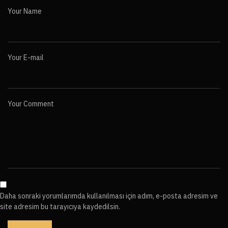
Your Name
Your E-mail
Your Comment
Daha sonraki yorumlarımda kullanılması için adım, e-posta adresim ve
site adresim bu tarayıcıya kaydedilsin.