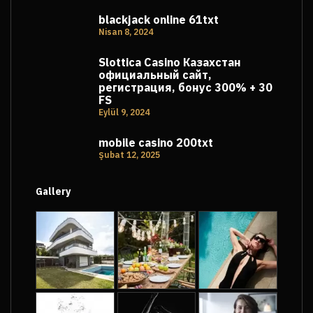
blackjack online 61txt
Nisan 8, 2024
Slottica Casino Казахстан
официальный сайт,
регистрация, бонус 300% + 30
FS
Eylül 9, 2024
mobile casino 200txt
Şubat 12, 2025
Gallery