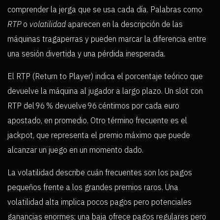
comprender la jerga que se usa cada día. Palabras como
RTP
o
volatilidad
aparecen en la descripción de las
máquinas tragaperras y pueden marcar la diferencia entre
una sesión divertida y una pérdida inesperada.
El RTP (Return to Player) indica el porcentaje teórico que
devuelve la máquina al jugador a largo plazo. Un slot con
RTP del 96 % devuelve 96 céntimos por cada euro
apostado, en promedio. Otro término frecuente es el
jackpot, que representa el premio máximo que puede
alcanzar un juego en un momento dado.
La volatilidad describe cuán frecuentes son los pagos
pequeños frente a los grandes premios raros. Una
volatilidad alta implica pocos pagos pero potenciales
ganancias enormes; una baja ofrece pagos regulares pero