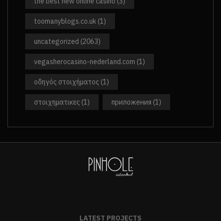
the best new online casino
(3)
toomanyblogs.co.uk
(1)
uncategorized
(2063)
vegasherocasino-nederland.com
(1)
οδηγός στοιχήματος
(1)
στοιχηματικες
(1)
приложения
(1)
LATEST PROJECTS