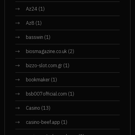
Az24
(1)
Az8
(1)
basswin
(1)
biosmagazine.co.uk
(2)
bizzo-slot.com.gr
(1)
bookmaker
(1)
bsb007official.com
(1)
Casino
(13)
casino-beef.app
(1)