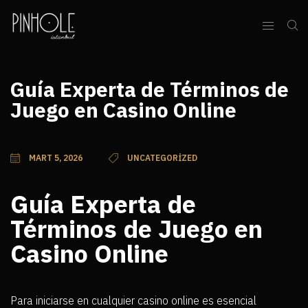
Guía Experta de Términos de
Juego en Casino Online
MART 5, 2026
UNCATEGORIZED
Guía Experta de
Términos de Juego en
Casino Online
Para iniciarse en cualquier casino online es esencial