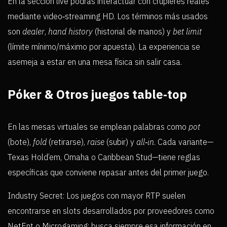
En la sección live podrás interactuar con crupieres reales
mediante video‑streaming HD. Los términos más usados
son
dealer
,
hand history
(historial de manos) y
bet limit
(límite mínimo/máximo por apuesta). La experiencia se
asemeja a estar en una mesa física sin salir casa.
Póker & Otros juegos table‑top
En las mesas virtuales se emplean palabras como
pot
(bote),
fold
(retirarse),
raise
(subir) y
all‑in
. Cada variante—
Texas Hold’em, Omaha o Caribbean Stud—tiene reglas
específicas que conviene repasar antes del primer juego.
Industry Secret: Los juegos con mayor RTP suelen
encontrarse en slots desarrollados por proveedores como
NetEnt o Microgaming; busca siempre esa información en