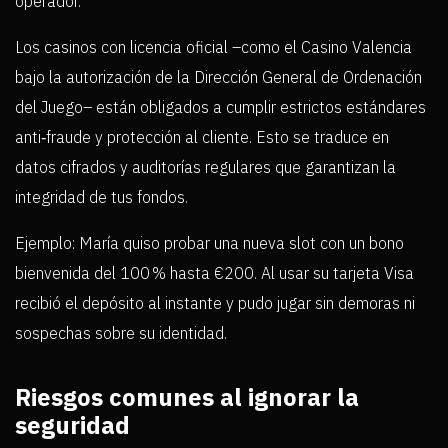
operador.
Los casinos con licencia oficial –como el Casino Valencia
bajo la autorización de la Dirección General de Ordenación
del Juego– están obligados a cumplir estrictos estándares
anti‑fraude y protección al cliente. Esto se traduce en
datos cifrados y auditorías regulares que garantizan la
integridad de tus fondos.
Ejemplo: María quiso probar una nueva slot con un bono
bienvenida del 100 % hasta €200. Al usar su tarjeta Visa
recibió el depósito al instante y pudo jugar sin demoras ni
sospechas sobre su identidad.
Riesgos comunes al ignorar la
seguridad