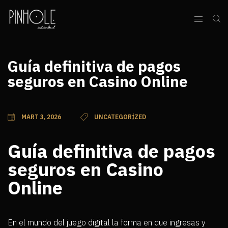
Guía definitiva de pagos
seguros en Casino Online
MART 3, 2026
UNCATEGORIZED
Guía definitiva de pagos
seguros en Casino
Online
En el mundo del juego digital la forma en que ingresas y