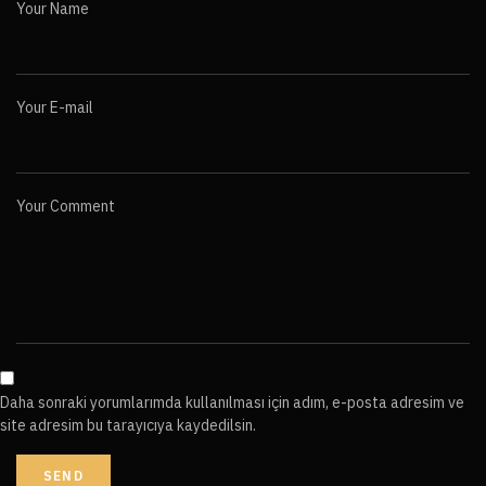
Your Name
Your E-mail
Your Comment
Daha sonraki yorumlarımda kullanılması için adım, e-posta adresim ve
site adresim bu tarayıcıya kaydedilsin.