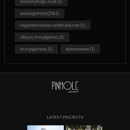
toomanyblogs.co.uk
(1)
uncategorized
(2063)
vegasherocasino-nederland.com
(1)
οδηγός στοιχήματος
(1)
στοιχηματικες
(1)
приложения
(1)
LATEST PROJECTS