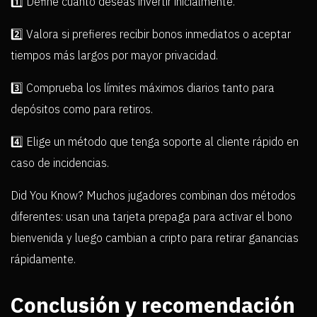
1️⃣ Define cuánto deseas invertir inicialmente.
2️⃣ Valora si prefieres recibir bonos inmediatos o aceptar
tiempos más largos por mayor privacidad.
3️⃣ Comprueba los límites máximos diarios tanto para
depósitos como para retiros.
4️⃣ Elige un método que tenga soporte al cliente rápido en
caso de incidencias.
Did You Know? Muchos jugadores combinan dos métodos
diferentes: usan una tarjeta prepaga para activar el bono
bienvenida y luego cambian a cripto para retirar ganancias
rápidamente.
Conclusión y recomendación