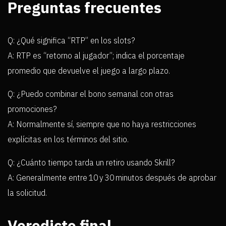
Preguntas frecuentes
Q: ¿Qué significa “RTP” en los slots?
A: RTP es “retorno al jugador”; indica el porcentaje
promedio que devuelve el juego a largo plazo.
Q: ¿Puedo combinar el bono semanal con otras
promociones?
A: Normalmente sí, siempre que no haya restricciones
explícitas en los términos del sitio.
Q: ¿Cuánto tiempo tarda un retiro usando Skrill?
A: Generalmente entre 10 y 30 minutos después de aprobar
la solicitud.
Veredicto final