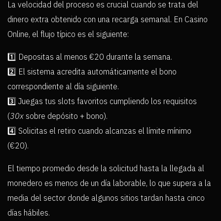
La velocidad del proceso es crucial cuando se trata del
dinero extra obtenido con una recarga semanal. En Casino
Online, el flujo típico es el siguiente:
1️⃣ Depositas al menos €20 durante la semana.
2️⃣ El sistema acredita automáticamente el bono
correspondiente al día siguiente.
3️⃣ Juegas tus slots favoritos cumpliendo los requisitos
(
30x
sobre depósito + bono).
4️⃣ Solicitas el retiro cuando alcanzas el límite mínimo
(€20).
El tiempo promedio desde la solicitud hasta la llegada al
monedero es menos de un día laborable, lo que supera a la
media del sector donde algunos sitios tardan hasta cinco
días hábiles.