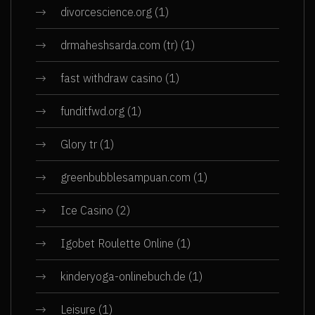
divorcescience.org
(1)
drmaheshsarda.com (tr)
(1)
fast withdraw casino
(1)
funditfwd.org
(1)
Glory tr
(1)
greenbubblesampuan.com
(1)
Ice Casino
(2)
Igobet Roulette Online
(1)
kinderyoga-onlinebuch.de
(1)
Leisure
(1)