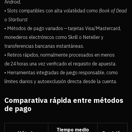
Android.
• Slots compatibles con alta volatilidad como
Book of Dead
o
Starburst
.
• Métodos de pago variados — tarjetas Visa/Mastercard,
monederos electrónicos como Skrill o Neteller y
transferencias bancarias instantáneas.
• Retiros rápidos, normalmente procesados en menos
de 24 horas una vez verificado el requisito de apuesta.
• Herramientas integradas de juego responsable, como
límites diarios y autoexclusión directa desde la cuenta.
Comparativa rápida entre métodos
de pago
Tiempo medio