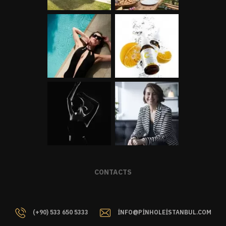
CONTACTS
(+90) 533 650 5333
INFO@PINHOLEISTANBUL.COM