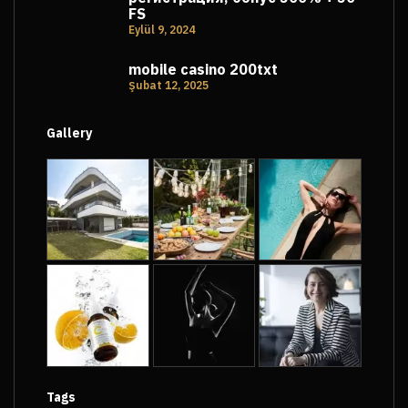
FS
Eylül 9, 2024
mobile casino 200txt
Şubat 12, 2025
Gallery
Tags