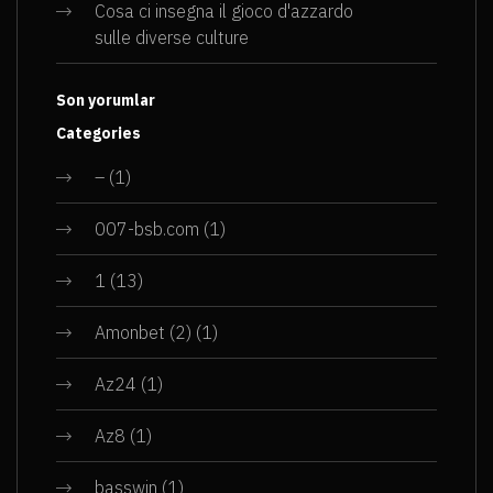
Cosa ci insegna il gioco d'azzardo
sulle diverse culture
Son yorumlar
Categories
–
(1)
007-bsb.com
(1)
1
(13)
Amonbet (2)
(1)
Az24
(1)
Az8
(1)
basswin
(1)