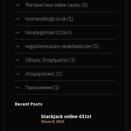
The best new online casino
(3)
toomanyblogs.co.uk
(1)
Uncategorized
(2.063)
vegasherocasino-nederland.com
(1)
Οδηγός Στοιχήματος
(1)
στοιχηματικες
(1)
Приложения
(1)
Recent Posts
blackjack online 61txt
Nisan 8, 2024