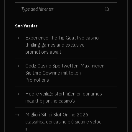
Son Yazılar
Experience The Tip Goat live casino:
thrilling games and exclusive
promotions await
Godz Casino Sportwetten: Maximieren
Sie Ihre Gewinne mit tollen
Promotions
Hoe je veilige stortingen en opnames
maakt bij online casino’s
Migliori Siti di Slot Online 2026:
classifica dei casino più sicuri e veloci
in