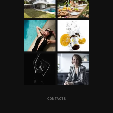
CONTACTS