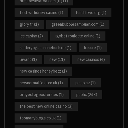
drmaheshsarda.com (tr)
(1)
fast withdraw casino
(1)
funditfwd.org
(1)
glory tr
(1)
greenbubblesampuan.com
(1)
ice casino
(2)
igobet roulette online
(1)
kinderyoga-onlinebuch.de
(1)
leisure
(1)
levant
(1)
new
(11)
new casinos
(4)
new casinos honeybetz
(1)
newnormalfest.co.uk
(1)
pinup az
(1)
proyectogeosfera.es
(1)
public
(243)
the best new online casino
(3)
toomanyblogs.co.uk
(1)