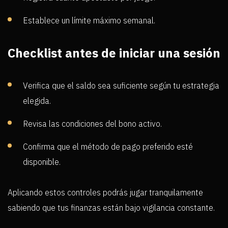
Establece un límite máximo semanal.
Checklist antes de iniciar una sesión
Verifica que el saldo sea suficiente según tu estrategia
elegida.
Revisa las condiciones del bono activo.
Confirma que el método de pago preferido esté
disponible.
Aplicando estos controles podrás jugar tranquilamente
sabiendo que tus finanzas están bajo vigilancia constante.