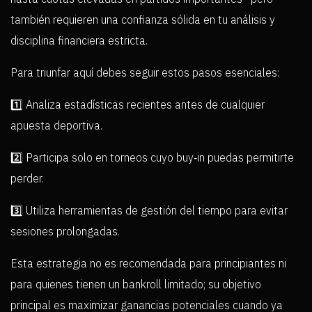
también requieren una confianza sólida en tu análisis y
disciplina financiera estricta.
Para triunfar aquí debes seguir estos pasos esenciales:
1️⃣ Analiza estadísticas recientes antes de cualquier
apuesta deportiva.
2️⃣ Participa solo en torneos cuyo buy‑in puedas permitirte
perder.
3️⃣ Utiliza herramientas de gestión del tiempo para evitar
sesiones prolongadas.
Esta estrategia no es recomendada para principiantes ni
para quienes tienen un bankroll limitado; su objetivo
principal es maximizar ganancias potenciales cuando ya