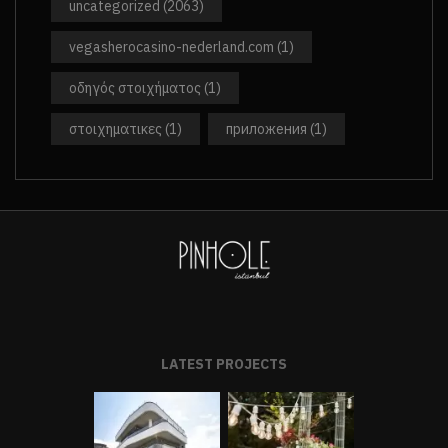
uncategorized
(2063)
vegasherocasino-nederland.com
(1)
οδηγός στοιχήματος
(1)
στοιχηματικες
(1)
приложения
(1)
LATEST PROJECTS