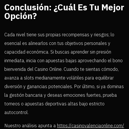
Conclusión: ¿Cuál Es Tu Mejor
Opción?
Cada nivel tiene sus propias recompensas y riesgos; lo
esencial es alinearlos con tus objetivos personales y
capacidad económica. Si buscas aprender sin presión
inmediata, inicia con apuestas bajas aprovechando el bono
bienvenida del Casino Online. Cuando te sientas cómodo,
avanza a slots medianamente volátiles para equilibrar
diversión y ganancias potenciales. Por último, si ya dominas
la gestión bancaria y deseas emociones fuertes, prueba
torneos o apuestas deportivas altas bajo estricto
autocontrol.
Nuestro análisis apunta a
https://casinovalenciaonline.com/