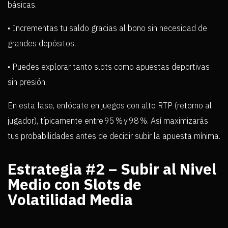
básicas.
• Incrementas tu saldo gracias al bono sin necesidad de
grandes depósitos.
• Puedes explorar tanto slots como apuestas deportivas
sin presión.
En esta fase, enfócate en juegos con alto RTP (retorno al
jugador), típicamente entre 95 % y 98 %. Así maximizarás
tus probabilidades antes de decidir subir la apuesta mínima.
Estrategia #2 – Subir al Nivel
Medio con Slots de
Volatilidad Media