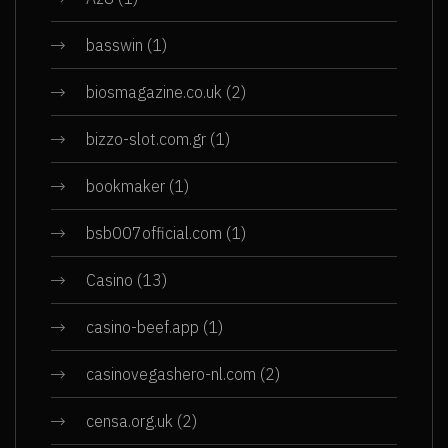
basswin
(1)
biosmagazine.co.uk
(2)
bizzo-slot.com.gr
(1)
bookmaker
(1)
bsb007official.com
(1)
Casino
(13)
casino-beef.app
(1)
casinovegashero-nl.com
(2)
censa.org.uk
(2)