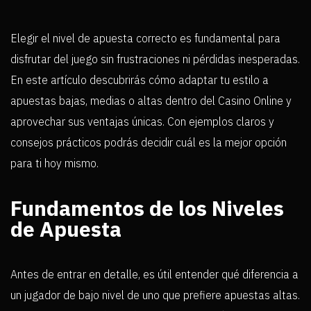
Elegir el nivel de apuesta correcto es fundamental para
disfrutar del juego sin frustraciones ni pérdidas inesperadas.
En este artículo descubrirás cómo adaptar tu estilo a
apuestas bajas, medias o altas dentro del Casino Online y
aprovechar sus ventajas únicas. Con ejemplos claros y
consejos prácticos podrás decidir cuál es la mejor opción
para ti hoy mismo.
Fundamentos de los Niveles
de Apuesta
Antes de entrar en detalle, es útil entender qué diferencia a
un jugador de bajo nivel de uno que prefiere apuestas altas.