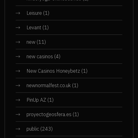
Leisure
(1)
Levant
(1)
new
(11)
new casinos
(4)
New Casinos Honeybetz
(1)
newnormalfest.co.uk
(1)
PinUp AZ
(1)
proyectogeosfera.es
(1)
public
(243)