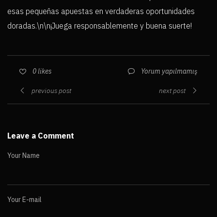
esas pequeñas apuestas en verdaderas oportunidades
doradas.\n\n¡Juega responsablemente y buena suerte!
Yorum yapılmamış
0
likes
previous post
next post
Leave a Comment
Your Name
Your E-mail