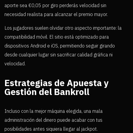
aporte sea €0,05 por giro perderás velocidad sin
necesidad realista para alcanzar el premio mayor.
Los jugadores suelen olvidar otro aspecto importante: la
compatibilidad móvil. El sitio está optimizado para
dispositivos Android e iOS, permitiendo seguir girando
desde cualquier lugar sin sacrificar calidad gráfica ni
velocidad.
Estrategias de Apuesta y
Gestión del Bankroll
Incluso con la mejor máquina elegida, una mala
administración del dinero puede acabar con tus
posibilidades antes siquiera llegar al jackpot.