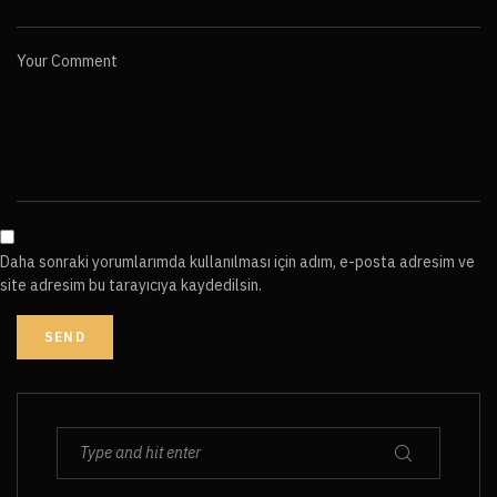
Your Comment
Daha sonraki yorumlarımda kullanılması için adım, e-posta adresim ve
site adresim bu tarayıcıya kaydedilsin.