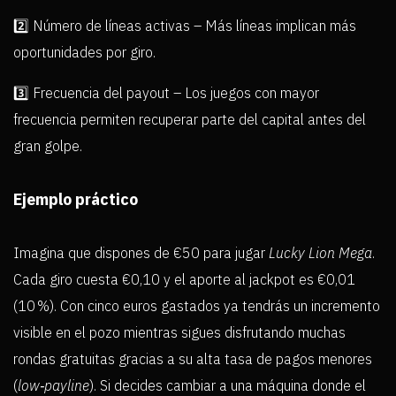
2️⃣ Número de líneas activas – Más líneas implican más
oportunidades por giro.
3️⃣ Frecuencia del payout – Los juegos con mayor
frecuencia permiten recuperar parte del capital antes del
gran golpe.
Ejemplo práctico
Imagina que dispones de €50 para jugar
Lucky Lion Mega
.
Cada giro cuesta €0,10 y el aporte al jackpot es €0,01
(10 %). Con cinco euros gastados ya tendrás un incremento
visible en el pozo mientras sigues disfrutando muchas
rondas gratuitas gracias a su alta tasa de pagos menores
(
low‑payline
). Si decides cambiar a una máquina donde el