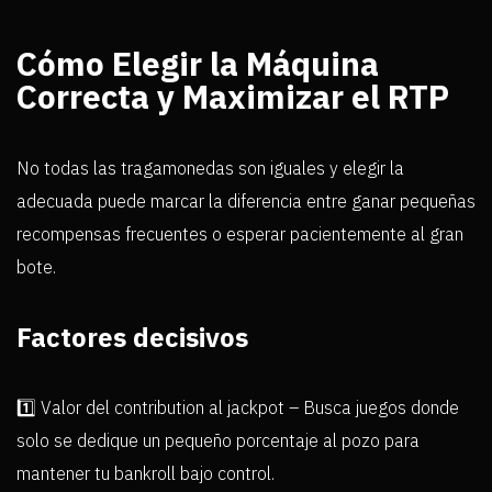
Cómo Elegir la Máquina
Correcta y Maximizar el RTP
No todas las tragamonedas son iguales y elegir la
adecuada puede marcar la diferencia entre ganar pequeñas
recompensas frecuentes o esperar pacientemente al gran
bote.
Factores decisivos
1️⃣ Valor del contribution al jackpot – Busca juegos donde
solo se dedique un pequeño porcentaje al pozo para
mantener tu bankroll bajo control.