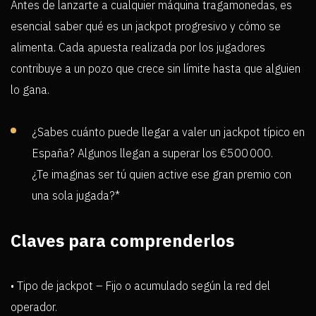
Antes de lanzarte a cualquier máquina tragamonedas, es
esencial saber qué es un jackpot progresivo y cómo se
alimenta. Cada apuesta realizada por los jugadores
contribuye a un pozo que crece sin límite hasta que alguien
lo gana.
¿Sabes cuánto puede llegar a valer un jackpot típico en
España? Algunos llegan a superar los €500 000.
¿Te imaginas ser tú quien active ese gran premio con
una sola jugada?*
Claves para comprenderlos
• Tipo de jackpot – Fijo o acumulado según la red del
operador.