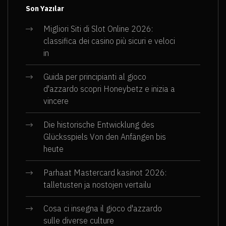
Son Yazılar
Migliori Siti di Slot Online 2026:
classifica dei casino più sicuri e veloci
in
Guida per principianti al gioco
d'azzardo scopri Honeybetz e inizia a
vincere
Die historische Entwicklung des
Glücksspiels Von den Anfängen bis
heute
Parhaat Mastercard kasinot 2026:
talletusten ja nostojen vertailu
Cosa ci insegna il gioco d'azzardo
sulle diverse culture