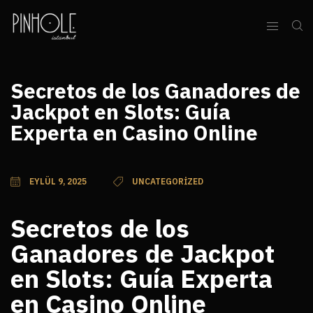
Secretos de los Ganadores de
Jackpot en Slots: Guía
Experta en Casino Online
EYLÜL 9, 2025
UNCATEGORIZED
Secretos de los
Ganadores de Jackpot
en Slots: Guía Experta
en Casino Online