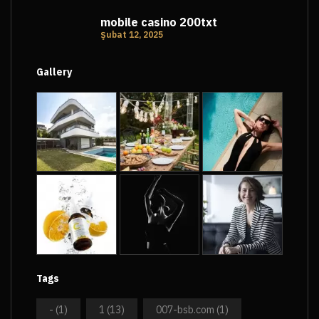
mobile casino 200txt
Şubat 12, 2025
Gallery
Tags
-
(1)
1
(13)
007-bsb.com
(1)