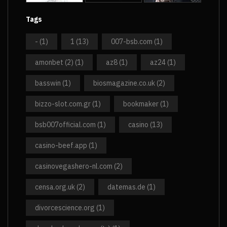
Tags
-
(1)
1
(13)
007-bsb.com
(1)
amonbet (2)
(1)
az8
(1)
az24
(1)
basswin
(1)
biosmagazine.co.uk
(2)
bizzo-slot.com.gr
(1)
bookmaker
(1)
bsb007official.com
(1)
casino
(13)
casino-beef.app
(1)
casinovegashero-nl.com
(2)
censa.org.uk
(2)
datemas.de
(1)
divorcescience.org
(1)