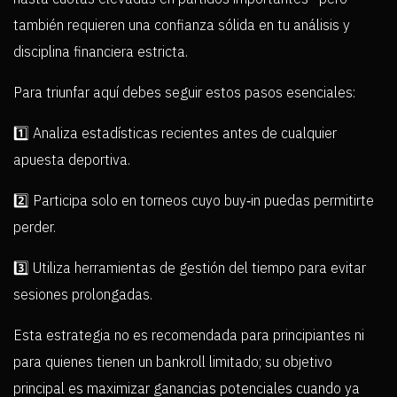
también requieren una confianza sólida en tu análisis y
disciplina financiera estricta.
Para triunfar aquí debes seguir estos pasos esenciales:
1️⃣ Analiza estadísticas recientes antes de cualquier
apuesta deportiva.
2️⃣ Participa solo en torneos cuyo buy‑in puedas permitirte
perder.
3️⃣ Utiliza herramientas de gestión del tiempo para evitar
sesiones prolongadas.
Esta estrategia no es recomendada para principiantes ni
para quienes tienen un bankroll limitado; su objetivo
principal es maximizar ganancias potenciales cuando ya