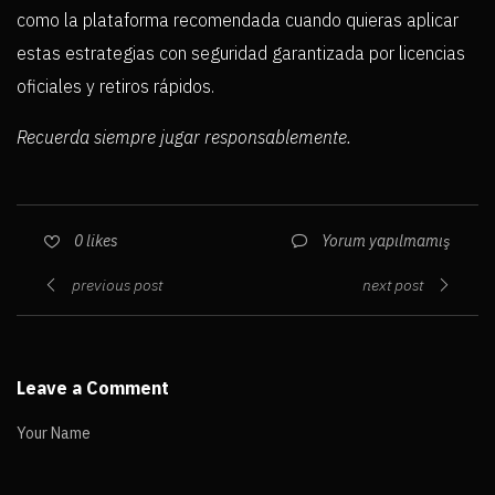
como la plataforma recomendada cuando quieras aplicar
estas estrategias con seguridad garantizada por licencias
oficiales y retiros rápidos.
Recuerda siempre jugar responsablemente.
Yorum yapılmamış
0
likes
previous post
next post
Leave a Comment
Your Name