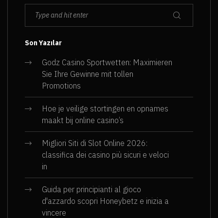
Son Yazılar
Godz Casino Sportwetten: Maximieren
Sie Ihre Gewinne mit tollen
Promotions
Hoe je veilige stortingen en opnames
maakt bij online casino’s
Migliori Siti di Slot Online 2026:
classifica dei casino più sicuri e veloci
in
Guida per principianti al gioco
d'azzardo scopri Honeybetz e inizia a
vincere