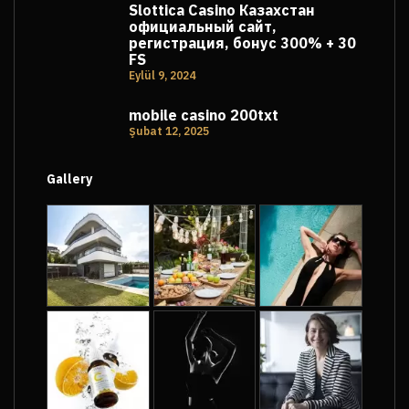
Slottica Casino Казахстан
официальный сайт,
регистрация, бонус 300% + 30
FS
Eylül 9, 2024
mobile casino 200txt
Şubat 12, 2025
Gallery