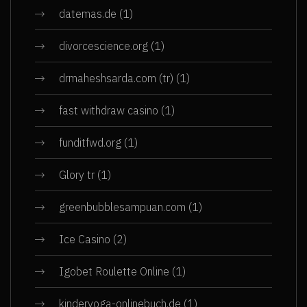
datemas.de
(1)
divorcescience.org
(1)
drmaheshsarda.com (tr)
(1)
fast withdraw casino
(1)
funditfwd.org
(1)
Glory tr
(1)
greenbubblesampuan.com
(1)
Ice Casino
(2)
Igobet Roulette Online
(1)
kinderyoga-onlinebuch.de
(1)