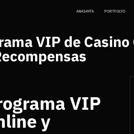
ANASAYFA
PORTFOLYO
rama VIP de Casino 
 Recompensas
rograma VIP
line y