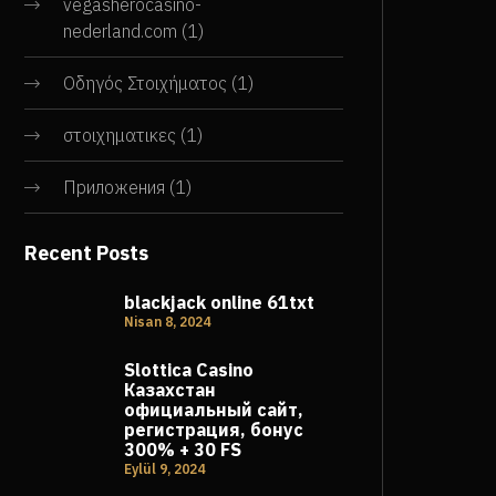
vegasherocasino-
nederland.com
(1)
Οδηγός Στοιχήματος
(1)
στοιχηματικες
(1)
Приложения
(1)
Recent Posts
blackjack online 61txt
Nisan 8, 2024
Slottica Casino
Казахстан
официальный сайт,
регистрация, бонус
300% + 30 FS
Eylül 9, 2024