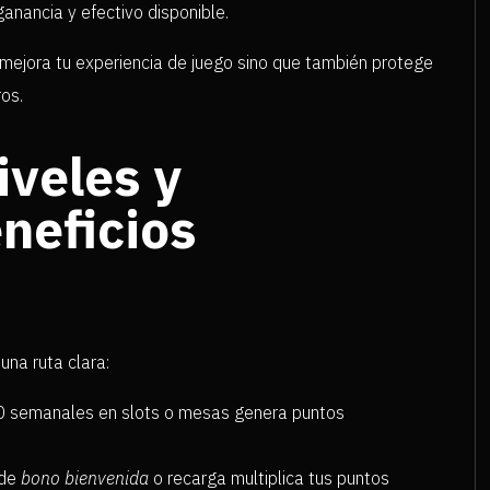
ganancia y efectivo disponible.
mejora tu experiencia de juego sino que también protege
os.
iveles y
neficios
una ruta clara:
50 semanales en slots o mesas genera puntos
 de
bono bienvenida
o recarga multiplica tus puntos