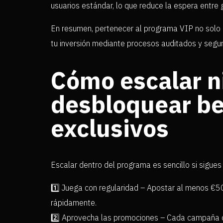
usuarios estándar, lo que reduce la espera entre 
En resumen, pertenecer al programa VIP no solo 
tu inversión mediante procesos auditados y segur
Cómo escalar n
desbloquear be
exclusivos
Escalar dentro del programa es sencillo si sigues 
1️⃣ Juega con regularidad – Apostar al menos €
rápidamente.
2️⃣ Aprovecha las promociones – Cada campaña