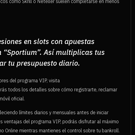
cos como Skrill o Neteller suelen completarse en menos
esiones en slots con apuestas
 “Sportium”. Así multiplicas tus
r tu presupuesto diario.
ores del programa VIP, visita
ás todos los detalles sobre cómo registrarte, reclamar
óvil oficial.
iendo límites diarios y mensuales antes de iniciar
as ventajas del programa VIP, podrás disfrutar al máximo
o Online mientras mantienes el control sobre tu bankroll.