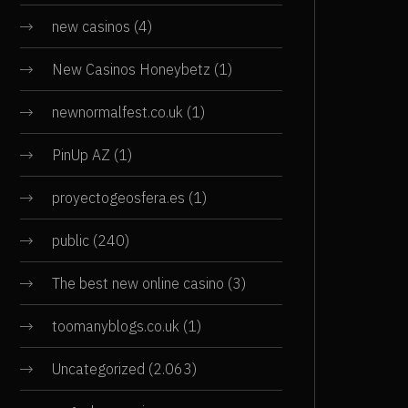
new casinos
(4)
New Casinos Honeybetz
(1)
newnormalfest.co.uk
(1)
PinUp AZ
(1)
proyectogeosfera.es
(1)
public
(240)
The best new online casino
(3)
toomanyblogs.co.uk
(1)
Uncategorized
(2.063)